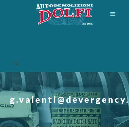
g.valenti@devergency