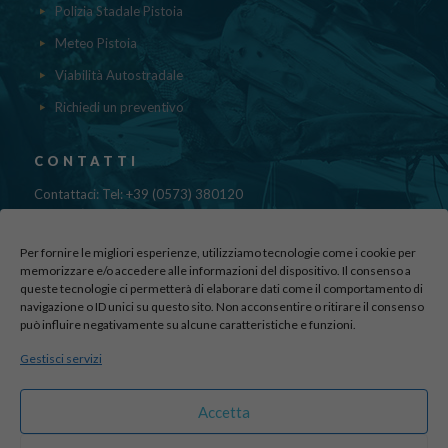
Polizia Stadale Pistoia
Meteo Pistoia
Viabilità Autostradale
Richiedi un preventivo
CONTATTI
Contattaci: Tel: +39 (0573) 380120
Fax: 39 (0573) 985420
Mail:
cristinadolfi7@gmail.com
Per fornire le migliori esperienze, utilizziamo tecnologie come i cookie per
Via di Canapale, 10
memorizzare e/o accedere alle informazioni del dispositivo. Il consenso a
queste tecnologie ci permetterà di elaborare dati come il comportamento di
51100 PISTOIA
navigazione o ID unici su questo sito. Non acconsentire o ritirare il consenso
può influire negativamente su alcune caratteristiche e funzioni.
Find us here:
Gestisci servizi
sito realizzato da
officineadv.it
Accetta