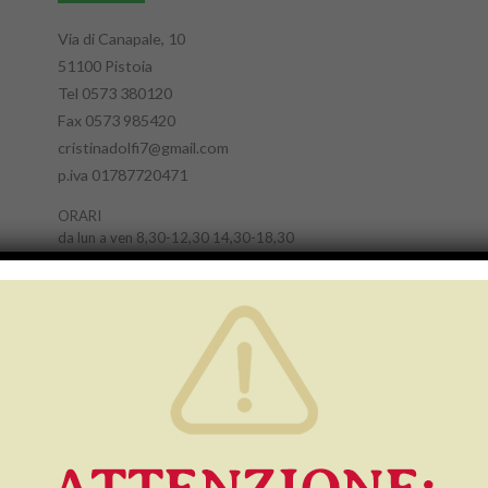
Via di Canapale, 10
51100 Pistoia
Tel 0573 380120
Fax 0573 985420
cristinadolfi7@gmail.com
p.iva 01787720471
ORARI
da lun a ven 8,30-12,30 14,30-18,30
sab e dom chiuso
Link a Google Maps
Invia un messaggio
risponderemo appena possibile