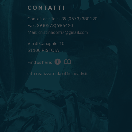
CONTATTI
Contattaci: Tel: +39 (0573) 380120
Fax: 39 (0573) 985420
Mail:
cristinadolfi7@gmail.com
Via di Canapale, 10
51100 PISTOIA
Find us here:
sito realizzato da
officineadv.it