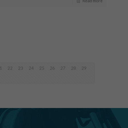
Read more
1
22
23
24
25
26
27
28
29