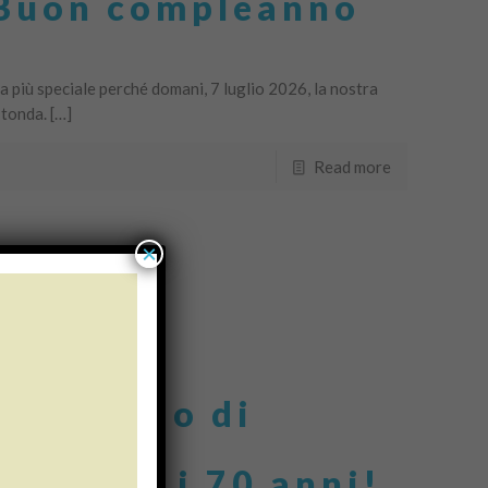
Buon compleanno
 più speciale perché domani, 7 luglio 2026, la nostra
tonda. […]
Read more
×
’omaggio di
stoia ad
lfi per i 70 anni!