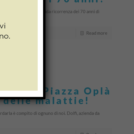
ccasione della splendida ricorrenza dei 70 anni di
a e Prato. A […]
Read more
utti in Piazza Oplà
 delle malattie!
rdarla è compito di ognuno di noi. Dolfi, azienda da