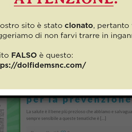
Un nuovo riconoscimento per Autodemolizioni Dolfi in o
attività, questa volta da parte di Confcommercio Pistoi
Do you like it?
0
Numero 14/2026: t
per la prevenzione
La salute è il bene più prezioso che abbiamo e salvagua
sempre sensibile a queste tematiche è […]