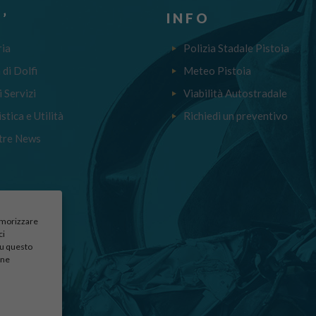
’
INFO
ria
Polizia Stadale Pistoia
a di Dolfi
Meteo Pistoia
i Servizi
Viabilità Autostradale
stica e Utilità
Richiedi un preventivo
tre News
memorizzare
ci
su questo
une