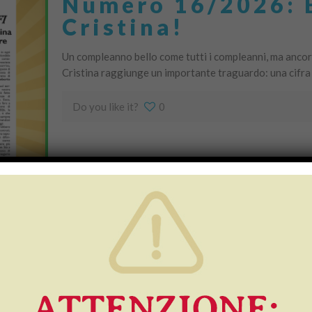
Numero 16/2026: 
Cristina!
Un compleanno bello come tutti i compleanni, ma ancora
Cristina raggiunge un importante traguardo: una cifra 
Do you like it?
0
Numero 15/2026: L
Confcommercio Pi
Autodemolizioni Do