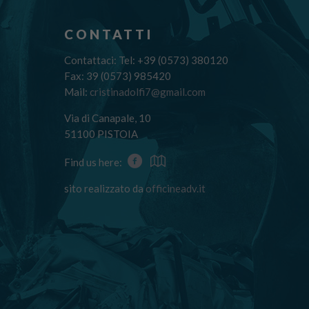
CONTATTI
Contattaci: Tel: +39 (0573) 380120
Fax: 39 (0573) 985420
Mail:
cristinadolfi7@gmail.com
Via di Canapale, 10
51100 PISTOIA
Find us here:
sito realizzato da
officineadv.it