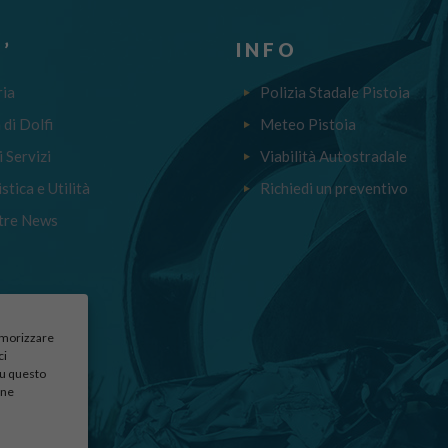
’
INFO
ria
Polizia Stadale Pistoia
a di Dolfi
Meteo Pistoia
i Servizi
Viabilità Autostradale
stica e Utilità
Richiedi un preventivo
tre News
memorizzare
ci
su questo
une