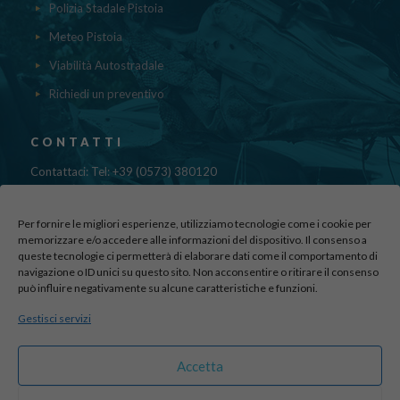
Polizia Stadale Pistoia
Meteo Pistoia
Viabilità Autostradale
Richiedi un preventivo
CONTATTI
Contattaci: Tel: +39 (0573) 380120
Fax: 39 (0573) 985420
Mail:
cristinadolfi7@gmail.com
Per fornire le migliori esperienze, utilizziamo tecnologie come i cookie per
Via di Canapale, 10
memorizzare e/o accedere alle informazioni del dispositivo. Il consenso a
queste tecnologie ci permetterà di elaborare dati come il comportamento di
51100 PISTOIA
navigazione o ID unici su questo sito. Non acconsentire o ritirare il consenso
può influire negativamente su alcune caratteristiche e funzioni.
Find us here:
Gestisci servizi
sito realizzato da
officineadv.it
Accetta