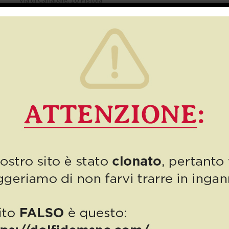
Italia
Sito web:
https://autodemolizionidolfi.it
Email:
cristinadolfi7@
gmail.com
Annesso
Complianz | The Privacy
Suite for WordPress
Questo sito web utilizza la Privacy Suite per WordPress di
Complianz per raccogliere e registrare il consenso basato su
browser e dispositivi. Per questa funzionalità, il tuo indirizzo
IP viene anonimizzato e conservato nel nostro
database. Questo servizio non tratta alcuna informazione
personale identificabile e non condivide alcun dato con il
fornitore del servizio. Per ulteriori informazioni, vedere la
Dichiarazione sulla Privacy
di Complianz.
Slider Revolution
In case you’re using
Google Web Fonts
(default) or playing