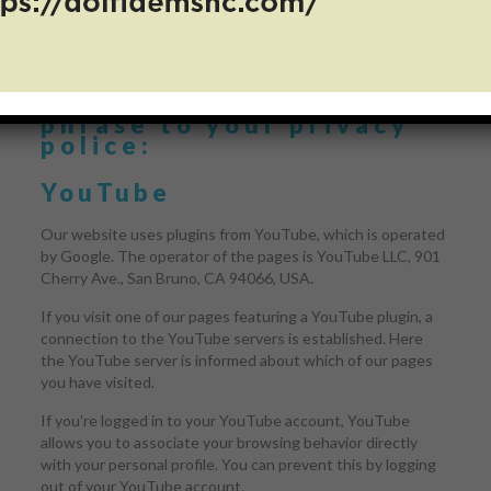
videos or sounds via
YouTube or Vimeo in
Slider Revolution we
recommend to add the
corresponding text
phrase to your privacy
police:
YouTube
Our website uses plugins from YouTube, which is operated
by Google. The operator of the pages is YouTube LLC, 901
Cherry Ave., San Bruno, CA 94066, USA.
If you visit one of our pages featuring a YouTube plugin, a
connection to the YouTube servers is established. Here
the YouTube server is informed about which of our pages
you have visited.
If you’re logged in to your YouTube account, YouTube
allows you to associate your browsing behavior directly
with your personal profile. You can prevent this by logging
out of your YouTube account.