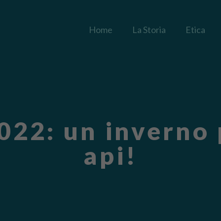
Home
La Storia
Etica
22: un inverno p
api!