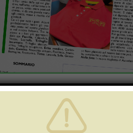
si fanno più corte e
si avvicina l’inverno.
 le api!
nciato un appello per
piantare fiori
e creare delle “aree Salva-Api” do