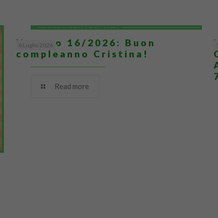
Numero 16/2026: Buon
6 Luglio 2026
compleanno Cristina!
Read more