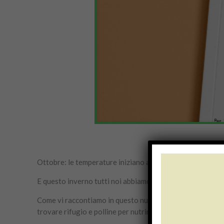
Ottobre: le temperature iniziano a scendere, le giornate 
E questo inverno tutti noi abbiamo una missione:
aiutare
Come vi raccontiamo in questo numero,
Greenpeace
ha la
trovare rifugio e polline per nutrirsi.