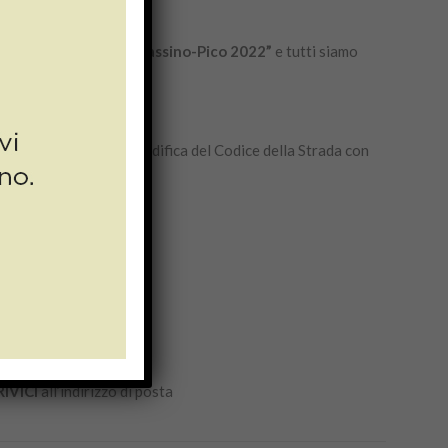
o, il
“Rally del Lazio Cassino-Pico 2022”
e tutti siamo
doardo”
propone la modifica del Codice della Strada con
RIVICI
all’indirizzo di posta