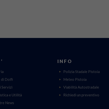
’
INFO
ria
Polizia Stadale Pistoia
a di Dolfi
Meteo Pistoia
i Servizi
Viabilità Autostradale
stica e Utilità
Richiedi un preventivo
tre News