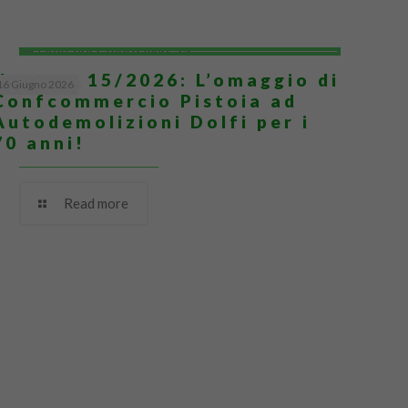
Numero 15/2026: L’omaggio di
16 Giugno 2026
Confcommercio Pistoia ad
Autodemolizioni Dolfi per i
70 anni!
Read more