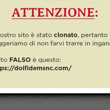
la nostra vita
, e in queste pagine vi spieghiamo perché.
na grande anticipazione: ai primi di novembre ci sarà un grande event
pistoiesi!
endo attenzione a ciò che dice la Legge.
 valutare e che è rivolta principalmente ai giovani: l’emendamento
“E
otturne per i
neopatentati.
LETTURA A TUTTI!
gnalarci un evento o esporci qualche idea per il prossimo numero?
SC