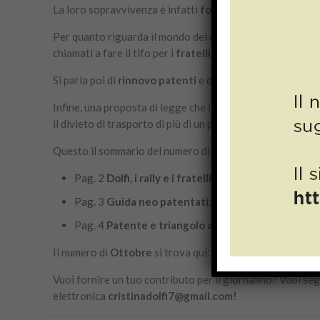
La loro sopravvivenza è infatti
fondamentale anche per 
Per quanto riguarda il mondo dei motori, vi anticipiamo u
chiamati a fare il tifo per i
fratelli Giordano
, anche loro 
Si parla poi di
rinnovo patenti
e di
triangolo rosso
, fac
Infine, una proposta di legge che il nuovo Governo dovrà
il divieto di trasporto di più di un passeggero nelle ore n
Questo il sommario del numero di
Ottobre
2022:
Pag. 2
Dolfi, i rally e i fratelli Giordano
Pag. 3
Guida neo patentati: ecco “Edoardo”
Pag. 4
Patente e triangolo auto: le novità
Il numero di
Ottobre
si trova qui:
Ottobre Dolfi,
BUONA 
Vuoi fornire un tuo contributo per il giornalino? Vuoi se
elettronica
cristinadolfi7@gmail.com!