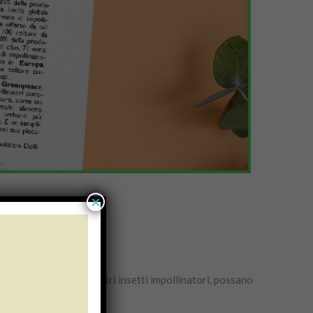
×
ve esse, insieme con altri insetti impollinatori, possano