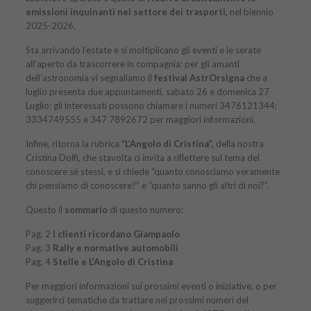
emissioni inquinanti nel settore dei trasporti,
nel biennio
2025-2026.
Sta arrivando l’estate e si moltiplicano gli eventi e le serate
all’aperto da trascorrere in compagnia: per gli amanti
dell’astronomia vi segnaliamo il
festival AstrOrsigna
che a
luglio presenta due appuntamenti, sabato 26 e domenica 27
Luglio: gli interessati possono chiamare i numeri 3476121344;
3334749555 e 347 7892672 per maggiori informazioni.
Infine, ritorna la rubrica
“L’Angolo di Cristina”,
della nostra
Cristina Dolfi, che stavolta ci invita a riflettere sul tema del
conoscere sé stessi, e si chiede “quanto conosciamo veramente
chi pensiamo di conoscere?” e “quanto sanno gli altri di noi?”.
Questo il
sommario
di
questo numero
:
Pag. 2
I clienti ricordano Giampaolo
Pag. 3
Rally e normative automobili
Pag. 4
Stelle e L’Angolo di Cristina
Per maggiori informazioni sui prossimi eventi o iniziative, o per
suggerirci tematiche da trattare nei prossimi numeri del