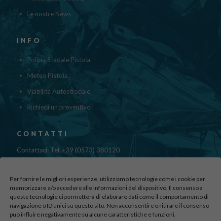
Le nostre News
INFO
Polizia Stadale Pistoia
Meteo Pistoia
Viabilità Autostradale
Richiedi un preventivo
CONTATTI
Contattaci: Tel: +39 (0573) 380120
Fax: 39 (0573) 985420
Mail:
cristinadolfi7@gmail.com
Per fornire le migliori esperienze, utilizziamo tecnologie come i cookie per
Via di Canapale, 10
memorizzare e/o accedere alle informazioni del dispositivo. Il consenso a
51100 PISTOIA
queste tecnologie ci permetterà di elaborare dati come il comportamento di
navigazione o ID unici su questo sito. Non acconsentire o ritirare il consenso
può influire negativamente su alcune caratteristiche e funzioni.
Find us here: