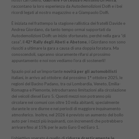
raccontano la loro esperienza da Autodemolizioni Dolfi e i bei
ricordi legati al nostro magazzino e a Giampaolo Dolfi.
È iniziata nel frattempo la stagione rallistica dei fratelli Davide e
Andrea Giordano, da tanto tempo ormai supportati da
Autodemolizioni Dolfi: un inizio sfortunato, perché nella gara “di
casa”, il
42° Rally degli Abeti e Abetone
, i Giordano non sono
riusciti a ultimare la gara a causa di una doppia foratura. Ma
conoscendoli, sapranno sicuramente rifarsi al prossimo
appuntamento e noi non vediamo l’ora di sostenerli!
Spazio poi ad un’importante
novità per gli automobilisti
italiani, in arrivo ad ottobre: dal prossimo 1° ottobre 2025, le
regioni del Bacino Padano, tra cui Lombardia, Veneto, Emilia-
Romagna e Piemonte, introdurranno limitazioni alla circolazione
dei veicoli diesel Euro 5. Questi mezzi non potranno più
circolare nei comuni con oltre 10 mila abitanti, specialmente
durante le ore diurne e nei periodi di maggiore inquinamento
atmosferico. Inoltre, nel 2026 è previsto un aumento del bollo
auto per i mezzi più inquinanti, con incrementi che potrebbero
arrivare fino al 15% per le auto Euro 0 ed Euro 1.
L’obiettivo sperato è quello di
ridurre drasticamente le