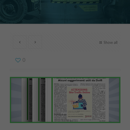
Show all
0