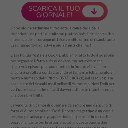
Dopo alcune settimane turbolente, a causa della della
clonazione, da parte di truffatori professionisti, del nostro sito
internet e della conseguenti false vendite online di ricambi auto
usati, siamo tornati attivi e
più attenti che mai!
Dalla Polizia Postale a Google, abbiamo fatto tutto il possibile
per segnalare il fatto a chi di dovere, ma per evitare che
spiacevoli episodi possano ripetersi in futuro, vi invitiamo
ancora una volta a
contattarci direttamente (chiamando e il
nostro numero dell’ufficio, 0573 380120)
nel caso vogliate
acquistare dei ricambi usati online di Autodemolizioni Dolfi per
verificare insieme che si tratti davvero di nostri ricambi e non di
una possibile truffa.
La vendita di
ricambi di qualità
è da sempre uno dei punti di
forza di Autodemolizioni Dolfi: il nostro magazzino è un vero e
proprio paradiso per gli appassionati e per chi è in cerca di un
pezzo mancante per la propria auto! In queste pagine due
nostri cari clienti,
Gabriele Porcedda
e
Antonio Di Milta
,