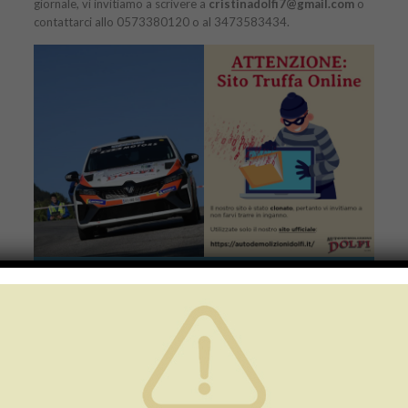
giornale, vi invitiamo a scrivere a
cristinadolfi7@gmail.com
o
contattarci allo 0573380120 o al 3473583434.