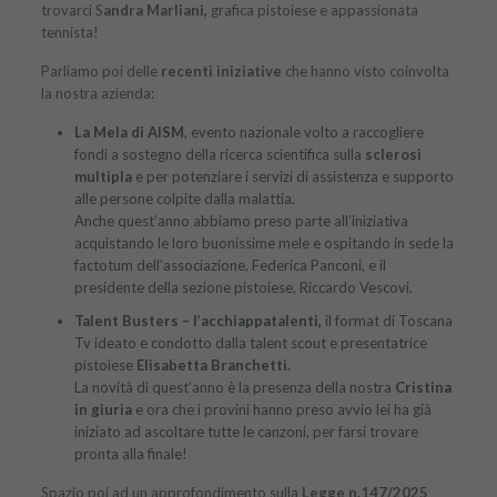
trovarci S
andra Marliani,
grafica pistoiese e appassionata
tennista!
Parliamo poi delle
recenti iniziative
che hanno visto coinvolta
la nostra azienda:
La Mela di AISM
, evento nazionale volto a raccogliere
fondi a sostegno della ricerca scientifica sulla
sclerosi
multipla
e per potenziare i servizi di assistenza e supporto
alle persone colpite dalla malattia.
Anche quest’anno abbiamo preso parte all’iniziativa
acquistando le loro buonissime mele e ospitando in sede la
factotum dell’associazione, Federica Panconi, e il
presidente della sezione pistoiese, Riccardo Vescovi.
Talent Busters – l’acchiappatalenti,
il format di Toscana
Tv ideato e condotto dalla talent scout e presentatrice
pistoiese
Elisabetta Branchetti.
La novità di quest’anno è la presenza della nostra
Cristina
in giuria
e ora che i provini hanno preso avvio lei ha già
iniziato ad ascoltare tutte le canzoni, per farsi trovare
pronta alla finale!
Spazio poi ad un approfondimento sulla
Legge n.147/2025