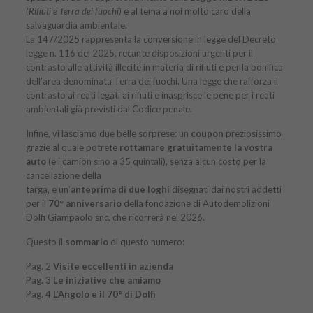
(Rifiuti e Terra dei fuochi)
e al tema a noi molto caro della
salvaguardia ambientale.
La 147/2025 rappresenta la conversione in legge del Decreto
legge n. 116 del 2025, recante disposizioni urgenti per il
contrasto alle attività illecite in materia di rifiuti e per la bonifica
dell’area denominata Terra dei fuochi. Una legge che rafforza il
contrasto ai reati legati ai rifiuti e inasprisce le pene per i reati
ambientali già previsti dal Codice penale.
Infine, vi lasciamo due belle sorprese: un
coupon
preziosissimo
grazie al quale potrete
rottamare gratuitamente la vostra
auto
(e i camion sino a 35 quintali), senza alcun costo per la
cancellazione della
targa, e un’
anteprima di due loghi
disegnati dai nostri addetti
per il
70° anniversario
della fondazione di Autodemolizioni
Dolfi Giampaolo snc, che ricorrerà nel 2026.
Questo il
sommario
di
questo numero
:
Pag. 2
Visite eccellenti in azienda
Pag. 3
Le iniziative che amiamo
Pag. 4
L’Angolo e il 70° di Dolfi