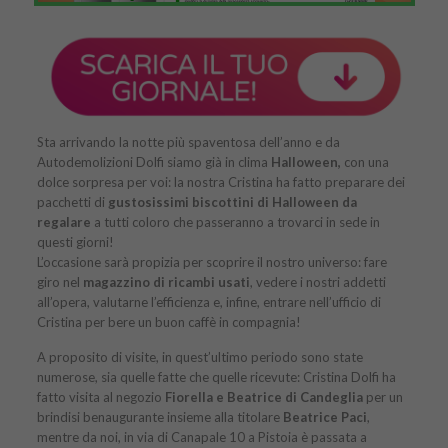
Sta arrivando la notte più spaventosa dell’anno e da
Autodemolizioni Dolfi siamo già in clima
Halloween,
con una
dolce sorpresa per voi: la nostra Cristina ha fatto preparare dei
pacchetti di
gustosissimi biscottini di Halloween da
regalare
a tutti coloro che passeranno a trovarci in sede in
questi giorni!
L’occasione sarà propizia per scoprire il nostro universo: fare
giro nel
magazzino di ricambi usati
, vedere i nostri addetti
all’opera, valutarne l’efficienza e, infine, entrare nell’ufficio di
Cristina per bere un buon caffè in compagnia!
A proposito di visite, in quest’ultimo periodo sono state
numerose, sia quelle fatte che quelle ricevute: Cristina Dolfi ha
fatto visita al negozio
Fiorella e Beatrice di Candeglia
per un
brindisi benaugurante insieme alla titolare
Beatrice Paci
,
mentre da noi, in via di Canapale 10 a Pistoia è passata a