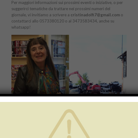
Per maggiori informazioni sui prossimi eventi o iniziative, o per
suggerirci tematiche da trattare nei prossimi numeri del
giornale, vi invitiamo a scrivere a
cristinadolfi7@gmail.com
o
contattarci allo 0573380120 o al 3473583434, anche su
whatsapp!