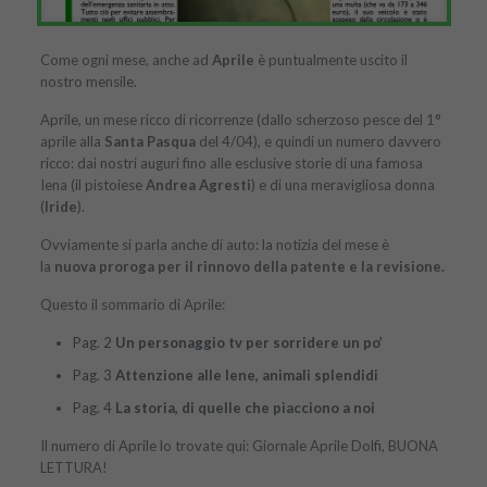
Come ogni mese, anche ad
Aprile
è puntualmente uscito il
nostro mensile.
Aprile, un mese ricco di ricorrenze (dallo scherzoso pesce del 1°
aprile alla
Santa Pasqua
del 4/04), e quindi un numero davvero
ricco: dai nostri auguri fino alle esclusive storie di una famosa
Iena (il pistoiese
Andrea Agresti
) e di una meravigliosa donna
(
Iride
).
Ovviamente si parla anche di auto: la notizia del mese è
la
nuova proroga per il rinnovo della patente e la revisione.
Questo il sommario di Aprile:
Pag. 2
Un personaggio tv per sorridere un po’
Pag. 3
Attenzione alle Iene, animali splendidi
Pag. 4
La storia, di quelle che piacciono a noi
Il numero di Aprile lo trovate qui:
Giornale Aprile Dolfi
, BUONA
LETTURA!