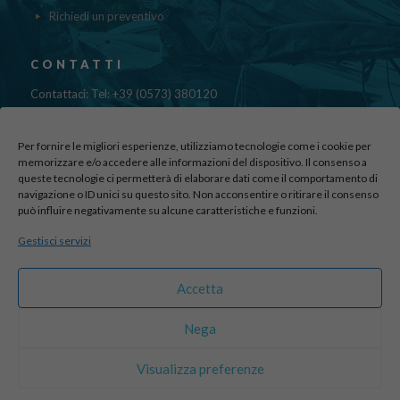
Richiedi un preventivo
CONTATTI
Contattaci: Tel: +39 (0573) 380120
Fax: 39 (0573) 985420
Mail:
cristinadolfi7@gmail.com
Per fornire le migliori esperienze, utilizziamo tecnologie come i cookie per
Via di Canapale, 10
memorizzare e/o accedere alle informazioni del dispositivo. Il consenso a
51100 PISTOIA
queste tecnologie ci permetterà di elaborare dati come il comportamento di
navigazione o ID unici su questo sito. Non acconsentire o ritirare il consenso
può influire negativamente su alcune caratteristiche e funzioni.
Find us here:
Gestisci servizi
sito realizzato da
officineadv.it
Accetta
Nega
© 2016 Autodemolizioni Dolfi p.iva 01787720471. All Rights
Visualizza preferenze
Reserved |
Credits