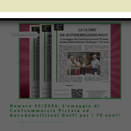
Read more
16 Giugno 2026
Numero 15/2026: L’omaggio di
Confcommercio Pistoia ad
Autodemolizioni Dolfi per i 70 anni!