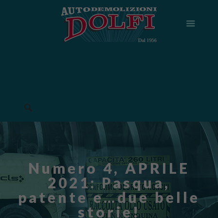
Numero 4, APRILE
2021: Pasqua,
patente e…due belle
storie!