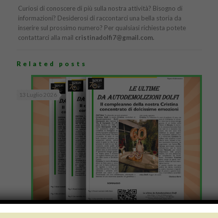
Curiosi di conoscere di più sulla nostra attività? Bisogno di
informazioni? Desiderosi di raccontarci una bella storia da
inserire sul prossimo numero? Per qualsiasi richiesta potete
contattarci alla mail
cristinadolfi7@gmail.com.
Related posts
13 Luglio 2026
Numero 17/2026: un compleanno da