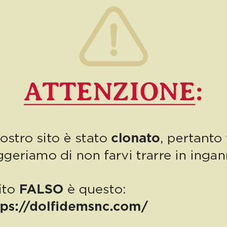
ricordare per la nostra Cristina!
Read more
6 Luglio 2026
Numero 16/2026: Buon compleanno
Cristina!