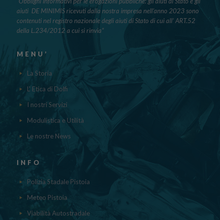
“Obblighi informativi per le erogazioni pubbliche: gli aiuti di Stato e gli
aiuti DE MINIMIS ricevuti dalla nostra impresa nell’anno 2023 sono
contenuti nel registro nazionale degli aiuti di Stato di cui all’ ART.52
della L.234/2012 a cui si rinvia“
MENU’
La Storia
L' Etica di Dolfi
I nostri Servizi
Modulistica e Utilità
Le nostre News
INFO
Polizia Stadale Pistoia
Meteo Pistoia
Viabilità Autostradale