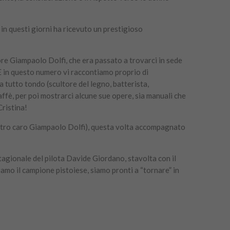
in questi giorni ha ricevuto un prestigioso
re Giampaolo Dolfi, che era passato a trovarci in sede
 E in questo numero vi raccontiamo proprio di
a tutto tondo (scultore del legno, batterista,
affè, per poi mostrarci alcune sue opere, sia manuali che
Cristina!
stro caro Giampaolo Dolfi), questa volta accompagnato
 stagionale del pilota Davide Giordano, stavolta con il
iamo il campione pistoiese, siamo pronti a “tornare” in