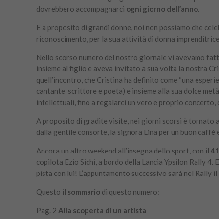
dovrebbero accompagnarci
ogni giorno dell’anno
.
E a proposito di grandi donne, noi non possiamo che celeb
riconoscimento, per la sua attività di donna imprenditrice
Nello
scorso numero del nostro giornale
vi avevamo fat
insieme al figlio e aveva invitato a sua volta la nostra 
quell’incontro, che Cristina ha definito come “una esperien
cantante, scrittore e poeta) e insieme alla sua dolce metà
intellettuali, fino a regalarci un vero e proprio concerto,
A proposito di gradite visite, nei giorni scorsi è tornato 
dalla gentile consorte, la signora Lina per un buon caffè 
Ancora un altro weekend all’insegna dello sport, con il
41
copilota Ezio Sichi, a bordo della Lancia Ypsilon Rally 4.
pista con lui! L’appuntamento successivo sarà nel Rally il
Questo il
sommario
di
questo numero
:
Pag. 2
Alla scoperta di un artista