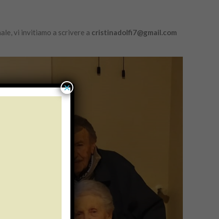
ale, vi invitiamo a scrivere a
cristinadolfi7@gmail.com
×