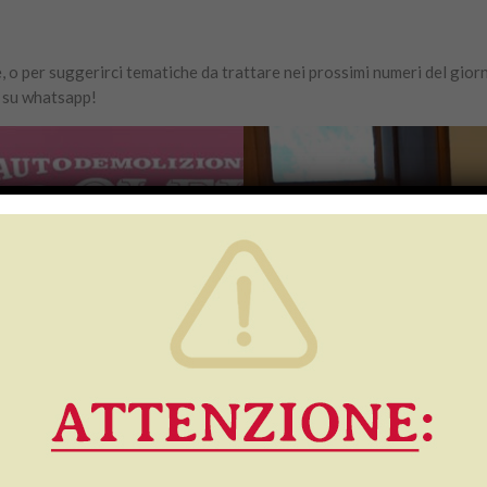
, o per suggerirci tematiche da trattare nei prossimi numeri del giorn
 su whatsapp!