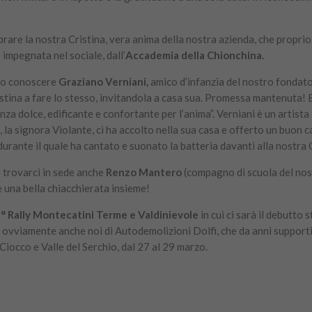
rare la nostra Cristina, vera anima della nostra azienda, che proprio 
 impegnata nel sociale, dall’
Accademia della Chionchina.
to conoscere
Graziano Verniani,
amico d’infanzia del nostro fondato
Cristina a fare lo stesso, invitandola a casa sua. Promessa mantenuta!
za dolce, edificante e confortante per l’anima”. Verniani è un artista 
, la signora Violante, ci ha accolto nella sua casa e offerto un buon c
 durante il quale ha cantato e suonato la batteria davanti alla nostra 
a trovarci in sede anche
Renzo Mantero
(compagno di scuola del no
e una bella chiacchierata insieme!
° Rally Montecatini Terme e Valdinievole
in cui ci sarà il debutto
 E ovviamente anche noi di Autodemolizioni Dolfi, che da anni support
 Ciocco e Valle del Serchio, dal 27 al 29 marzo.