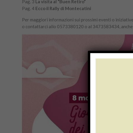
Pag. 3
La visita al “Buen Retiro”
Pag. 4
Ecco il Rally di Montecatini
Per maggiori informazioni sui prossimi eventi o iniziative
o contattarci allo 0573380120 o al 3473583434, anche