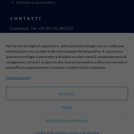
Richiedi un preventivo
CONTATTI
Contattaci: Tel: +39 (0573) 380120
Fax: 39 (0573) 985420
Mail:
cristinadolfi7@gmail.com
Per fornire le migliori esperienze, utilizziamo tecnologie come i cookie per
Via di Canapale, 10
memorizzare e/o accedere alle informazioni del dispositivo. Il consenso a
51100 PISTOIA
queste tecnologie ci permetterà di elaborare dati come il comportamento di
navigazione o ID unici su questo sito. Non acconsentire o ritirare il consenso
può influire negativamente su alcune caratteristiche e funzioni.
Find us here:
Gestisci servizi
sito realizzato da
officineadv.it
Accetta
Nega
© 2016 Autodemolizioni Dolfi p.iva 01787720471. All Rights
Visualizza preferenze
Reserved |
Credits
Cookie Policy
Dichiarazione sulla Privacy