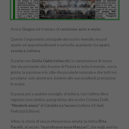
Arriva
Giugno
ed è tempo di
revisione auto e moto
.
Questo l’argomento principale del nostro mensile, ma poi
spazio ad approfondimenti e curiosità spaziando tra
sport,
scuola e cultura.
Si parte con
Giulia Gabbrielleschi
, la campionessa di nuoto
che sta portando alto il nome di Pistoia in tutto il mondo, con la
grinta, la passione e lo stile che possiede naturale e che tutti noi
possiamo solo ammirare, insieme alle sue eccellenti prestazioni
in acqua.
Si passa poi a qualche consiglio di lettura, con l’ultimo libro
regalato (con dedica autografata) alla nostra Cristina Dolfi:
“Mandorle amare”
di
Cataldo Lo Iacono
(collana
Gli Aedi
,
Pedrazzi Editore).
Infine, la storia di una professoressa amata: la mitica
Rita
Pacelli
, al secolo “
la professoressa Manzari
”, che negli anni ha