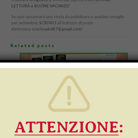
LETTURA e BUONE VACANZE!
Se vuoi raccontarci una storia da pubblicare o qualche consiglio
per settembre,
SCRIVICI
all’indirizzo di posta
elettronica
cristinadolfi7@gmail.com!
Related posts
13 Luglio 2026