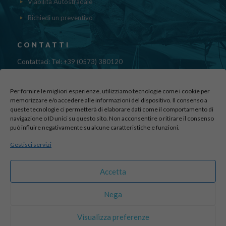
Viabilità Autostradale
Richiedi un preventivo
CONTATTI
Contattaci: Tel: +39 (0573) 380120
Fax: 39 (0573) 985420
Mail:
cristinadolfi7@gmail.com
Per fornire le migliori esperienze, utilizziamo tecnologie come i cookie per
Via di Canapale, 10
memorizzare e/o accedere alle informazioni del dispositivo. Il consenso a
51100 PISTOIA
queste tecnologie ci permetterà di elaborare dati come il comportamento di
navigazione o ID unici su questo sito. Non acconsentire o ritirare il consenso
può influire negativamente su alcune caratteristiche e funzioni.
Find us here:
Gestisci servizi
sito realizzato da
officineadv.it
Accetta
Nega
© 2016 Autodemolizioni Dolfi p.iva 01787720471. All Rights
Visualizza preferenze
Reserved |
Credits