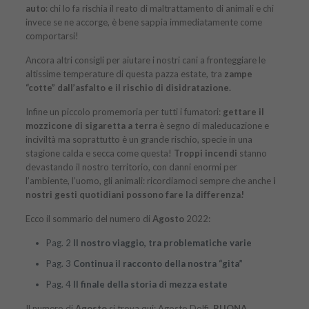
auto
: chi lo fa rischia il reato di maltrattamento di animali e chi
invece se ne accorge, è bene sappia immediatamente come
comportarsi!
Ancora altri consigli per aiutare i nostri cani a fronteggiare le
altissime temperature di questa pazza estate, tra
zampe
“cotte” dall’asfalto e il rischio di disidratazione.
Infine un piccolo promemoria per tutti i fumatori:
gettare il
mozzicone di sigaretta a terra
è segno di maleducazione e
inciviltà ma soprattutto è un grande rischio, specie in una
stagione calda e secca come questa!
Troppi incendi
stanno
devastando il nostro territorio, con danni enormi per
l’ambiente, l’uomo, gli animali: ricordiamoci sempre che anche
i
nostri gesti quotidiani possono fare la differenza!
Ecco il sommario del numero di
Agosto
2022:
Pag. 2
Il nostro viaggio, tra problematiche varie
Pag. 3
Continua il racconto della nostra “gita”
Pag. 4
Il finale della storia
di mezza estate
Il numero di
Agosto
si trova qui:
Agosto Dolfi
,
BUONA