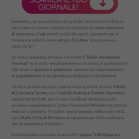
Settembre, un mese iniziato alla grande, che ha visto Dolfi (e in
particolare la nostra Cristina) protagonista di
tante iniziative
di successo.
Dagli eventi sociali allo sport, passando per la
musica e la cultura: come sempre
Cristina
“una ne pensa e
cento ne fa”!
Lo scorso weekend a Pistoia si è svolto il
“Bello Veramente
Festival”
ed è stato semplicemente un successo, in particolare il
talk show su
giovani e ambiente
, animato dai rappresentanti
di
Legambiente
e con grande partecipazione dei presenti.
Un altro grande successo, questa volta sportivo, è stato il
Rally
di Casciana Terme
, con i f
ratelli Andrea e Davide Giordano
,
supportati da Dolfi, che si sono classificati all’ottavo posto
assoluto conquistando il Trofeo Pneumatici Michelin e la vittoria
nella loro categoria. Prossimo appuntamento nella nostra città,
con il
Rally Città di Pistoia
in programma per il fine settimana
del 30 settembre-1°ottobre.
A Montecatini si è svolto invece il
5° raduno “500 d’epoca e