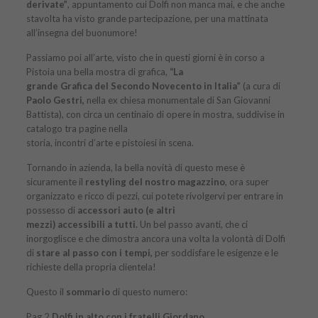
derivate”
, appuntamento cui Dolfi non manca mai, e che anche
stavolta ha visto grande partecipazione, per una mattinata
all’insegna del buonumore!
Passiamo poi all’arte, visto che in questi giorni è in corso a
Pistoia una bella mostra di grafica,
“La
grande Grafica del Secondo Novecento in Italia”
(a cura di
Paolo Gestri,
nella ex chiesa monumentale di San Giovanni
Battista), con circa un centinaio di opere in mostra, suddivise in
catalogo tra pagine nella
storia, incontri d’arte e pistoiesi in scena.
Tornando in azienda, la bella novità di questo mese è
sicuramente il
restyling del nostro magazzino
, ora super
organizzato e ricco di pezzi, cui potete rivolgervi per entrare in
possesso di
accessori auto (e altri
mezzi) accessibili a tutti.
Un bel passo avanti, che ci
inorgoglisce e che dimostra ancora una volta la volontà di Dolfi
di
stare al passo con i tempi,
per soddisfare le esigenze e le
richieste della propria clientela!
Questo il
sommario
di
questo numero
:
Pag.2
Dolfi in alto con i
fratelli Giordano