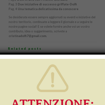
Pag. 3
Due iniziative di successo griffate-Dolfi
Pag. 4
Una tematica delicatissima da conoscere
Se desiderate essere sempre aggiornati su eventi e iniziative del
nostro territorio, continuate a leggere il giornale e a seguire le
nostre pagine social! E se volete fornire anche voi un vostro
contributo, idea o suggerimento, scrivete a
cristinadolfi7@gmail.com
.
Related posts
13 Luglio 2026