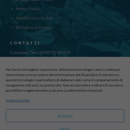
Meteo Pistoia
Viabilità Autostradale
Richiedi un preventivo
CONTATTI
Contattaci: Tel: +39 (0573) 380120
Fax: 39 (0573) 985420
Mail:
cristinadolfi7@gmail.com
Per fornire le migliori esperienze, utilizziamo tecnologie come i cookie per
Via di Canapale, 10
memorizzare e/o accedere alle informazioni del dispositivo. Il consenso a
queste tecnologie ci permetterà di elaborare dati come il comportamento di
51100 PISTOIA
navigazione o ID unici su questo sito. Non acconsentire o ritirare il consenso
può influire negativamente su alcune caratteristiche e funzioni.
Find us here:
Gestisci servizi
sito realizzato da
officineadv.it
Accetta
Nega