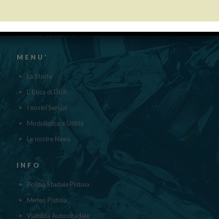
“Obblighi informativi per le erogazioni pubbliche: gli aiuti di Stato e gli
aiuti DE MINIMIS ricevuti dalla nostra impresa nell’anno 2023 sono
contenuti nel registro nazionale degli aiuti di Stato di cui all’ ART.52
della L.234/2012 a cui si rinvia“
MENU’
La Storia
L' Etica di Dolfi
I nostri Servizi
Modulistica e Utilità
Le nostre News
INFO
Polizia Stadale Pistoia
Meteo Pistoia
Viabilità Autostradale