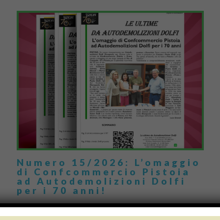
Numero 15/2026: L’omaggio
di Confcommercio Pistoia
ad Autodemolizioni Dolfi
per i 70 anni!
Un nuovo riconoscimento per Autodemolizioni Dolfi in occasione
della splendida ricorrenza dei 70 anni di attività, questa volta da