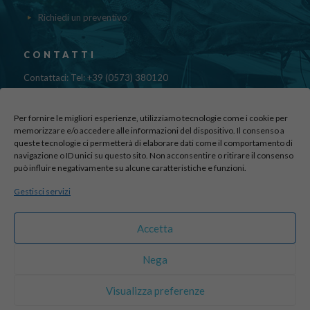
Richiedi un preventivo
CONTATTI
Contattaci: Tel: +39 (0573) 380120
Fax: 39 (0573) 985420
Mail:
cristinadolfi7@gmail.com
Per fornire le migliori esperienze, utilizziamo tecnologie come i cookie per
Via di Canapale, 10
memorizzare e/o accedere alle informazioni del dispositivo. Il consenso a
queste tecnologie ci permetterà di elaborare dati come il comportamento di
51100 PISTOIA
navigazione o ID unici su questo sito. Non acconsentire o ritirare il consenso
può influire negativamente su alcune caratteristiche e funzioni.
Find us here:
Gestisci servizi
sito realizzato da
officineadv.it
Accetta
Nega
© 2016 Autodemolizioni Dolfi p.iva 01787720471. All Rights
Visualizza preferenze
Reserved |
Credits