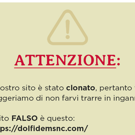
Apriamo questo undicesimo numero svelandovi un segreto: le
cose semplici sono le più belle. Ma anche le più difficili ormai, dato
che questa società “impazzita” ci […]
11
Read more