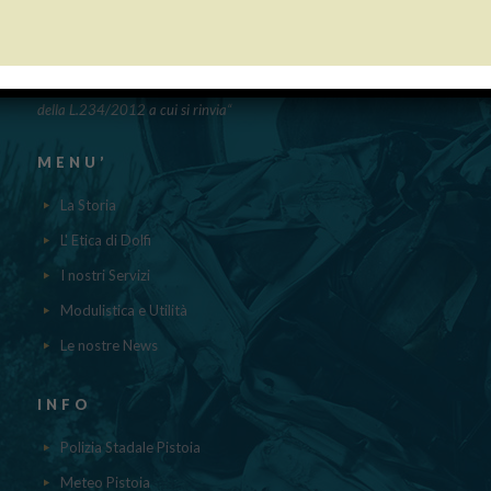
PUBBLICAZIONE AIUTI DI STATO
“Obblighi informativi per le erogazioni pubbliche: gli aiuti di Stato e gli
aiuti DE MINIMIS ricevuti dalla nostra impresa nell’anno 2023 sono
contenuti nel registro nazionale degli aiuti di Stato di cui all’ ART.52
della L.234/2012 a cui si rinvia“
MENU’
La Storia
L' Etica di Dolfi
I nostri Servizi
Modulistica e Utilità
Le nostre News
INFO
Polizia Stadale Pistoia
Meteo Pistoia