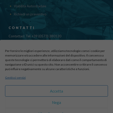
Viabilità Autostradale
Richiedi un preventivo
CONTATTI
Contattaci: Tel: +39 (0573) 380120
Fax: 39 (0573) 985420
Mail:
cristinadolfi7@gmail.com
Per fornire le migliori esperienze, utilizziamo tecnologie come i cookie per
Via di Canapale, 10
memorizzare e/o accedere alle informazioni del dispositivo. Il consenso a
queste tecnologie ci permetterà di elaborare dati come il comportamento di
51100 PISTOIA
navigazione o ID unici su questo sito. Non acconsentire o ritirare il consenso
può influire negativamente su alcune caratteristiche e funzioni.
Find us here:
Gestisci servizi
sito realizzato da
officineadv.it
Accetta
Nega
© 2016 Autodemolizioni Dolfi p.iva 01787720471. All Rights