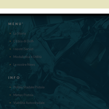
aiuti DE MINIMIS ricevuti dalla nostra impresa nell’anno 2023 sono
contenuti nel registro nazionale degli aiuti di Stato di cui all’ ART.52
della L.234/2012 a cui si rinvia“
MENU’
La Storia
L' Etica di Dolfi
I nostri Servizi
Modulistica e Utilità
Le nostre News
INFO
Polizia Stadale Pistoia
Meteo Pistoia
Viabilità Autostradale