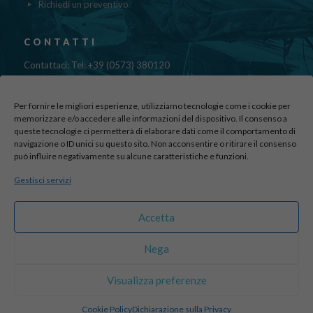
Richiedi un preventivo
CONTATTI
Contattaci: Tel: +39 (0573) 380120
Fax: 39 (0573) 985420
Mail:
cristinadolfi7@gmail.com
Per fornire le migliori esperienze, utilizziamo tecnologie come i cookie per
Via di Canapale, 10
memorizzare e/o accedere alle informazioni del dispositivo. Il consenso a
queste tecnologie ci permetterà di elaborare dati come il comportamento di
51100 PISTOIA
navigazione o ID unici su questo sito. Non acconsentire o ritirare il consenso
può influire negativamente su alcune caratteristiche e funzioni.
Find us here:
Gestisci servizi
sito realizzato da
officineadv.it
Accetta
Nega
© 2016 Autodemolizioni Dolfi p.iva 01787720471. All Rights
Visualizza preferenze
Reserved |
Credits
Cookie Policy
Dichiarazione sulla Privacy