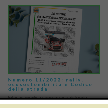
Numero 11/2022: rally,
ecosostenibilità e Codice
della strada
Nel numero precedente vi avevamo annunciato la nostra
partecipazione al “Rally del Lazio Cassino-Pico 2022”, insieme ai
fratelli Giordano e alla loro splendida C3 Rally 5: […]