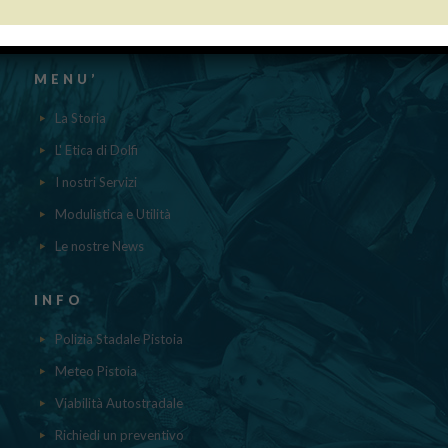
contenuti nel registro nazionale degli aiuti di Stato di cui all’ ART.52
della L.234/2012 a cui si rinvia“
MENU’
La Storia
L' Etica di Dolfi
I nostri Servizi
Modulistica e Utilità
Le nostre News
INFO
Polizia Stadale Pistoia
Meteo Pistoia
Viabilità Autostradale
Richiedi un preventivo