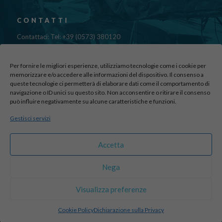
CONTATTI
Contattaci: Tel: +39 (0573) 380120
Fax: 39 (0573) 985420
Mail:
cristinadolfi7@gmail.com
Per fornire le migliori esperienze, utilizziamo tecnologie come i cookie per
Via di Canapale, 10
memorizzare e/o accedere alle informazioni del dispositivo. Il consenso a
queste tecnologie ci permetterà di elaborare dati come il comportamento di
51100 PISTOIA
navigazione o ID unici su questo sito. Non acconsentire o ritirare il consenso
può influire negativamente su alcune caratteristiche e funzioni.
Find us here:
Gestisci servizi
sito realizzato da
officineadv.it
Accetta
Nega
© 2016 Autodemolizioni Dolfi p.iva 01787720471. All Rights
Visualizza preferenze
Reserved |
Credits
Cookie Policy
Dichiarazione sulla Privacy