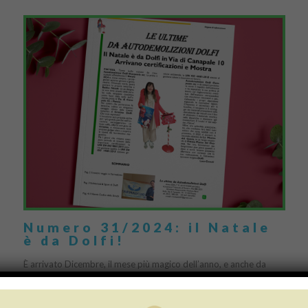
Numero 31/2024: il Natale
è da Dolfi!
È arrivato Dicembre, il mese più magico dell’anno, e anche da
Autodemolizioni Dolfi è ufficialmente scattato il Natale 2024, con
i più giovani protagonisti: una simpatica […]