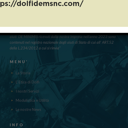
PUBBLICAZIONE AIUTI DI STATO
“Obblighi informativi per le erogazioni pubbliche: gli aiuti di Stato e gli
aiuti DE MINIMIS ricevuti dalla nostra impresa nell’anno 2023 sono
contenuti nel registro nazionale degli aiuti di Stato di cui all’ ART.52
della L.234/2012 a cui si rinvia“
MENU’
La Storia
L' Etica di Dolfi
I nostri Servizi
Modulistica e Utilità
Le nostre News
INFO