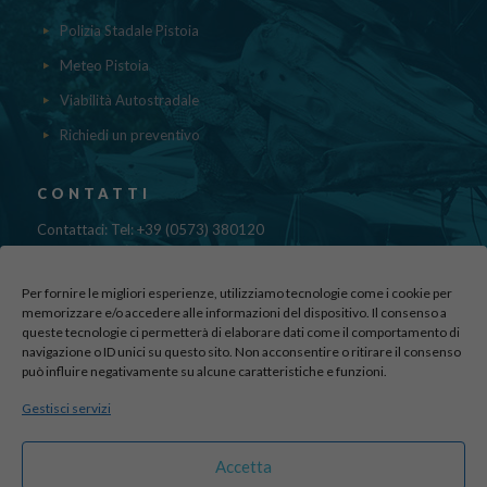
Polizia Stadale Pistoia
Meteo Pistoia
Viabilità Autostradale
Richiedi un preventivo
CONTATTI
Contattaci: Tel: +39 (0573) 380120
Fax: 39 (0573) 985420
Mail:
cristinadolfi7@gmail.com
Per fornire le migliori esperienze, utilizziamo tecnologie come i cookie per
Via di Canapale, 10
memorizzare e/o accedere alle informazioni del dispositivo. Il consenso a
51100 PISTOIA
queste tecnologie ci permetterà di elaborare dati come il comportamento di
navigazione o ID unici su questo sito. Non acconsentire o ritirare il consenso
può influire negativamente su alcune caratteristiche e funzioni.
Find us here:
Gestisci servizi
sito realizzato da
officineadv.it
Accetta