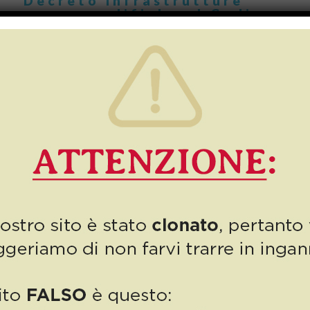
Decreto Infrastrutture
nuove modifiche al Codice
della Strada
Negli ultimi mesi il Codice della Strada ha subito un bel po’ di
modifiche, e molte di queste mirano a colpire l’inciviltà e a
sanzionare chi […]
6
Read more