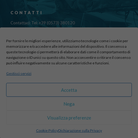
CONTATTI
Contattaci: Tel: +39 (0573) 380120
Fax: 39 (0573) 985420
Mail:
cristinadolfi7@gmail.com
Per fornire le migliori esperienze, utilizziamo tecnologie come i cookie per
Via di Canapale, 10
memorizzare e/o accedere alle informazioni del dispositivo. Il consenso a
queste tecnologie ci permetterà di elaborare dati come il comportamento di
51100 PISTOIA
navigazione o ID unici su questo sito. Non acconsentire o ritirare il consenso
può influire negativamente su alcune caratteristiche e funzioni.
Find us here:
Gestisci servizi
sito realizzato da
officineadv.it
Accetta
Nega
© 2016 Autodemolizioni Dolfi p.iva 01787720471. All Rights
Visualizza preferenze
Reserved |
Credits
Cookie Policy
Dichiarazione sulla Privacy