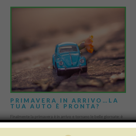
PRIMAVERA IN ARRIVO…LA
TUA AUTO È PRONTA?
Finalmente la primavera è in arrivo e tornano le belle giornate: è
questo il momento migliore per rimettere a lucido l’auto dopo un
lungo inverno! Aver […]