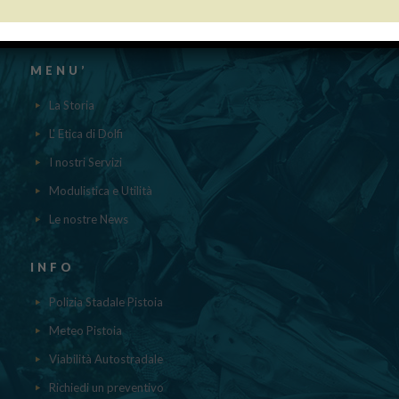
contenuti nel registro nazionale degli aiuti di Stato di cui all’ ART.52
della L.234/2012 a cui si rinvia“
MENU’
La Storia
L' Etica di Dolfi
I nostri Servizi
Modulistica e Utilità
Le nostre News
INFO
Polizia Stadale Pistoia
Meteo Pistoia
Viabilità Autostradale
Richiedi un preventivo