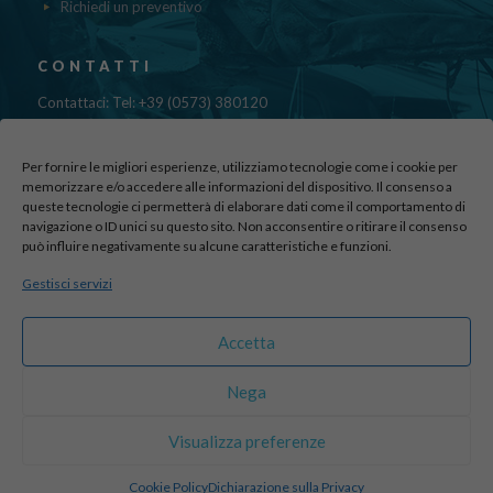
Richiedi un preventivo
CONTATTI
Contattaci: Tel: +39 (0573) 380120
Fax: 39 (0573) 985420
Mail:
cristinadolfi7@gmail.com
Per fornire le migliori esperienze, utilizziamo tecnologie come i cookie per
Via di Canapale, 10
memorizzare e/o accedere alle informazioni del dispositivo. Il consenso a
queste tecnologie ci permetterà di elaborare dati come il comportamento di
51100 PISTOIA
navigazione o ID unici su questo sito. Non acconsentire o ritirare il consenso
può influire negativamente su alcune caratteristiche e funzioni.
Find us here:
Gestisci servizi
sito realizzato da
officineadv.it
Accetta
Nega
© 2016 Autodemolizioni Dolfi p.iva 01787720471. All Rights
Visualizza preferenze
Reserved |
Credits
Cookie Policy
Dichiarazione sulla Privacy