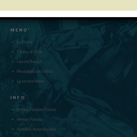
aiuti DE MINIMIS ricevuti dalla nostra impresa nell’anno 2023 sono
contenuti nel registro nazionale degli aiuti di Stato di cui all’ ART.52
della L.234/2012 a cui si rinvia“
MENU’
La Storia
L' Etica di Dolfi
I nostri Servizi
Modulistica e Utilità
Le nostre News
INFO
Polizia Stadale Pistoia
Meteo Pistoia
Viabilità Autostradale