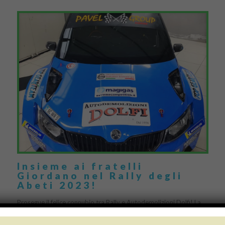
Insieme ai fratelli
Giordano nel Rally degli
Abeti 2023!
Prosegue il felice connubio tra Rally e Autodemolizioni Dolfi! La
magica coppia pistoiese dei fratelli Davide e Andrea Giordano,
pilota e copilota, lo scorso weekend è […]