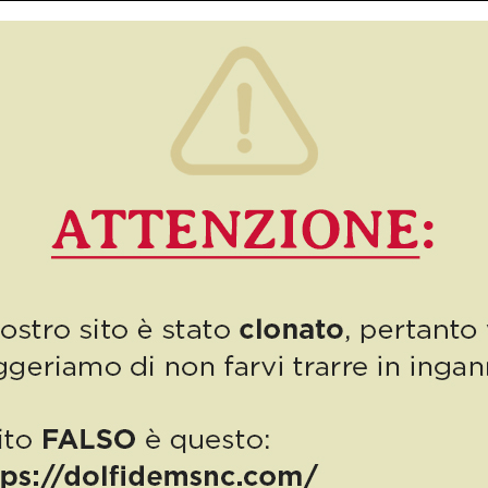
Bollo auto, sport e discariche: un numero ricco e temi molto vari
per Settembre, classico mese di “ripartenza”. Appena rientrati, lo
sguardo va subito ai bolli auto in […]
13
Read more