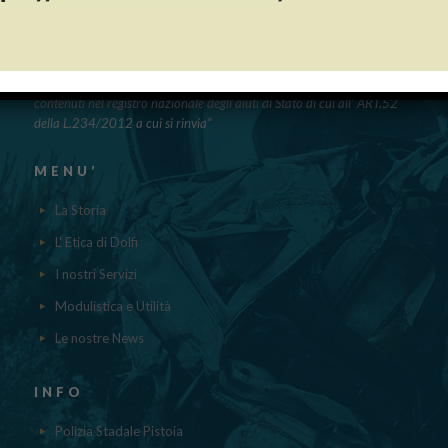
PUBBLICAZIONE AIUTI DI STATO
“Obblighi informativi per le erogazioni pubbliche: gli aiuti di Stato e gli
aiuti DE MINIMIS ricevuti dalla nostra impresa nell’anno 2023 sono
contenuti nel registro nazionale degli aiuti di Stato di cui all’ ART.52
della L.234/2012 a cui si rinvia“
MENU’
La Storia
L' Etica di Dolfi
I nostri Servizi
Modulistica e Utilità
Le nostre News
INFO
Polizia Stadale Pistoia