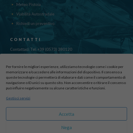
Meteo Pistoia
Viabilità Autostradale
Richiedi un preventivo
CONTATTI
Contattaci: Tel: +39 (0573) 380120
Fax: 39 (0573) 985420
Mail:
cristinadolfi7@gmail.com
Per fornire le migliori esperienze, utilizziamo tecnologie come i cookie per
Via di Canapale, 10
memorizzare e/o accedere alle informazioni del dispositivo. Il consenso a
51100 PISTOIA
queste tecnologie ci permetterà di elaborare dati come il comportamento di
navigazione o ID unici su questo sito. Non acconsentire o ritirare il consenso
può influire negativamente su alcune caratteristiche e funzioni.
Find us here:
Gestisci servizi
sito realizzato da
officineadv.it
Accetta
Nega