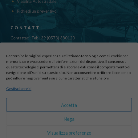
Viabilità Autostradale
Richiedi un preventivo
CONTATTI
Contattaci: Tel: +39 (0573) 380120
Fax: 39 (0573) 985420
Mail:
cristinadolfi7@gmail.com
Per fornire le migliori esperienze, utilizziamo tecnologie come i cookie per
Via di Canapale, 10
memorizzare e/o accedere alle informazioni del dispositivo. Il consenso a
queste tecnologie ci permetterà di elaborare dati come il comportamento di
51100 PISTOIA
navigazione o ID unici su questo sito. Non acconsentire o ritirare il consenso
può influire negativamente su alcune caratteristiche e funzioni.
Find us here:
Gestisci servizi
sito realizzato da
officineadv.it
Accetta
Nega
© 2016 Autodemolizioni Dolfi p.iva 01787720471. All Rights
Visualizza preferenze
Reserved |
Credits