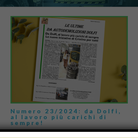
Numero 23/2024: da Dolfi,
al lavoro più carichi di
sempre!
Un “back to work” pieno di entusiasmo quello che si respira da