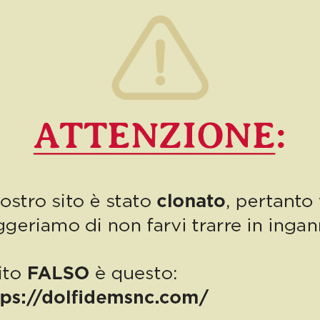
Dolfi, con i fratelli Cristina e Paolo (e i loro collaboratori) rientrati
al lavoro […]
0
Read more
PUBBLICAZIONE AIUTI DI STATO