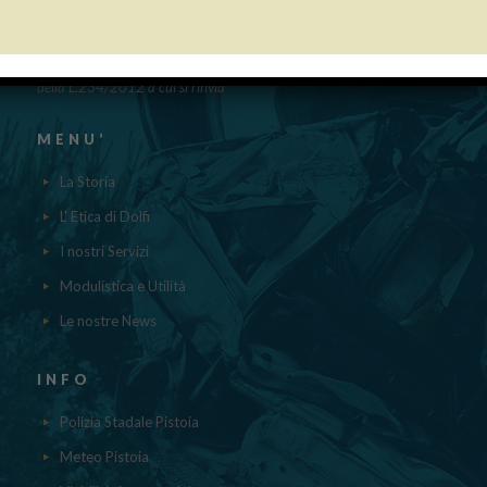
“Obblighi informativi per le erogazioni pubbliche: gli aiuti di Stato e gli
aiuti DE MINIMIS ricevuti dalla nostra impresa nell’anno 2023 sono
contenuti nel registro nazionale degli aiuti di Stato di cui all’ ART.52
della L.234/2012 a cui si rinvia“
MENU’
La Storia
L' Etica di Dolfi
I nostri Servizi
Modulistica e Utilità
Le nostre News
INFO
Polizia Stadale Pistoia
Meteo Pistoia