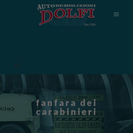
fanfara dei
carabinieri