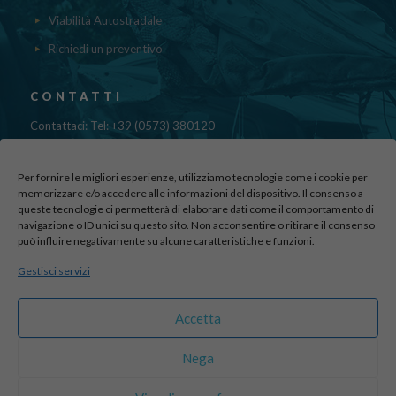
Viabilità Autostradale
Richiedi un preventivo
CONTATTI
Contattaci: Tel: +39 (0573) 380120
Fax: 39 (0573) 985420
Mail:
cristinadolfi7@gmail.com
Per fornire le migliori esperienze, utilizziamo tecnologie come i cookie per
Via di Canapale, 10
memorizzare e/o accedere alle informazioni del dispositivo. Il consenso a
queste tecnologie ci permetterà di elaborare dati come il comportamento di
51100 PISTOIA
navigazione o ID unici su questo sito. Non acconsentire o ritirare il consenso
può influire negativamente su alcune caratteristiche e funzioni.
Find us here:
Gestisci servizi
sito realizzato da
officineadv.it
Accetta
Nega
© 2016 Autodemolizioni Dolfi p.iva 01787720471. All Rights