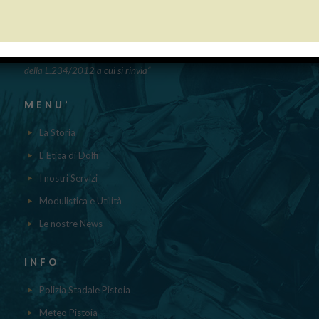
PUBBLICAZIONE AIUTI DI STATO
“Obblighi informativi per le erogazioni pubbliche: gli aiuti di Stato e gli
aiuti DE MINIMIS ricevuti dalla nostra impresa nell’anno 2023 sono
contenuti nel registro nazionale degli aiuti di Stato di cui all’ ART.52
della L.234/2012 a cui si rinvia“
MENU’
La Storia
L' Etica di Dolfi
I nostri Servizi
Modulistica e Utilità
Le nostre News
INFO
Polizia Stadale Pistoia
Meteo Pistoia