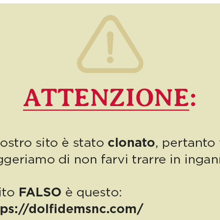
“Evviva i Carabinieri, evviva le Forze dell’Ordine, evviva le 500!”
esordisce così la nostra Cristina Dolfi nel raccontare la bella
mattinata trascorsa lo scorso weekend in […]
1
Read more