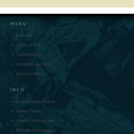
contenuti nel registro nazionale degli aiuti di Stato di cui all’ ART.52
della L.234/2012 a cui si rinvia“
MENU’
La Storia
L' Etica di Dolfi
I nostri Servizi
Modulistica e Utilità
Le nostre News
INFO
Polizia Stadale Pistoia
Meteo Pistoia
Viabilità Autostradale
Richiedi un preventivo