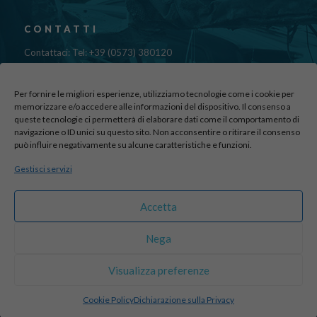
CONTATTI
Contattaci: Tel: +39 (0573) 380120
Fax: 39 (0573) 985420
Mail:
cristinadolfi7@gmail.com
Per fornire le migliori esperienze, utilizziamo tecnologie come i cookie per
Via di Canapale, 10
memorizzare e/o accedere alle informazioni del dispositivo. Il consenso a
queste tecnologie ci permetterà di elaborare dati come il comportamento di
51100 PISTOIA
navigazione o ID unici su questo sito. Non acconsentire o ritirare il consenso
può influire negativamente su alcune caratteristiche e funzioni.
Find us here:
Gestisci servizi
sito realizzato da
officineadv.it
Accetta
Nega
© 2016 Autodemolizioni Dolfi p.iva 01787720471. All Rights
Visualizza preferenze
Reserved |
Credits
Cookie Policy
Dichiarazione sulla Privacy