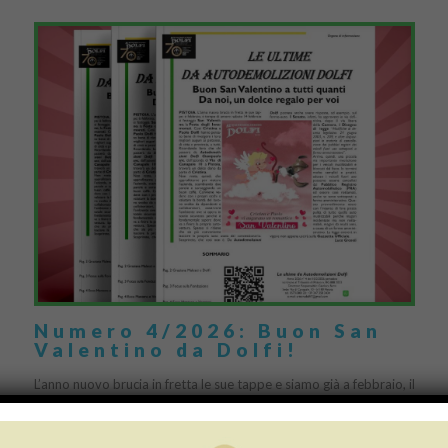
Numero 4/2026: Buon San
Valentino da Dolfi!
L’anno nuovo brucia in fretta le sue tappe e siamo già a febbraio, il
mese dell’amore! Sabato 14 febbraio si festeggia San Valentino,
la Festa degli […]