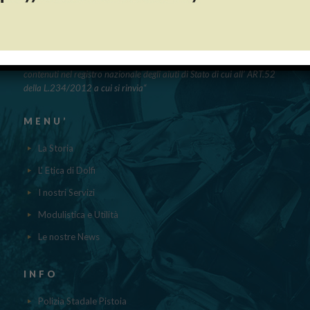
PUBBLICAZIONE AIUTI DI STATO
“Obblighi informativi per le erogazioni pubbliche: gli aiuti di Stato e gli
aiuti DE MINIMIS ricevuti dalla nostra impresa nell’anno 2023 sono
contenuti nel registro nazionale degli aiuti di Stato di cui all’ ART.52
della L.234/2012 a cui si rinvia“
MENU’
La Storia
L' Etica di Dolfi
I nostri Servizi
Modulistica e Utilità
Le nostre News
INFO
Polizia Stadale Pistoia