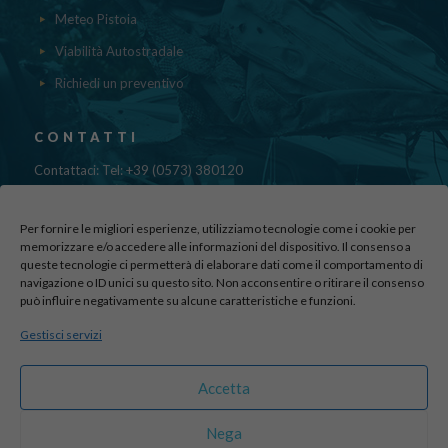
Meteo Pistoia
Viabilità Autostradale
Richiedi un preventivo
CONTATTI
Contattaci: Tel: +39 (0573) 380120
Fax: 39 (0573) 985420
Mail:
cristinadolfi7@gmail.com
Per fornire le migliori esperienze, utilizziamo tecnologie come i cookie per
Via di Canapale, 10
memorizzare e/o accedere alle informazioni del dispositivo. Il consenso a
51100 PISTOIA
queste tecnologie ci permetterà di elaborare dati come il comportamento di
navigazione o ID unici su questo sito. Non acconsentire o ritirare il consenso
può influire negativamente su alcune caratteristiche e funzioni.
Find us here:
Gestisci servizi
sito realizzato da
officineadv.it
Accetta
Nega