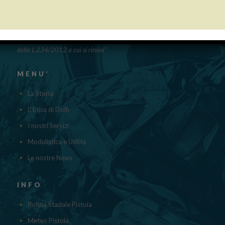
PUBBLICAZIONE AIUTI DI STATO
“Obblighi informativi per le erogazioni pubbliche: gli aiuti di Stato e gli
aiuti DE MINIMIS ricevuti dalla nostra impresa nell’anno 2023 sono
contenuti nel registro nazionale degli aiuti di Stato di cui all’ ART.52
della L.234/2012 a cui si rinvia“
MENU’
La Storia
L' Etica di Dolfi
I nostri Servizi
Modulistica e Utilità
Le nostre News
INFO
Polizia Stadale Pistoia
Meteo Pistoia