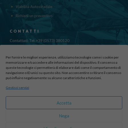
Viabilità Autostradale
Richiedi un preventivo
CONTATTI
Contattaci: Tel: +39 (0573) 380120
Fax: 39 (0573) 985420
Mail:
cristinadolfi7@gmail.com
Per fornire le migliori esperienze, utilizziamo tecnologie come i cookie per
Via di Canapale, 10
memorizzare e/o accedere alle informazioni del dispositivo. Il consenso a
51100 PISTOIA
queste tecnologie ci permetterà di elaborare dati come il comportamento di
navigazione o ID unici su questo sito. Non acconsentire o ritirare il consenso
può influire negativamente su alcune caratteristiche e funzioni.
Find us here:
Gestisci servizi
sito realizzato da
officineadv.it
Accetta
Nega
© 2016 Autodemolizioni Dolfi p.iva 01787720471. All Rights