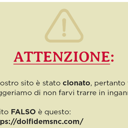
Come si dice, “anno nuovo, vita nuova!” Ecco perché noi di
Autodemolizioni Dolfi ci siamo lasciati alle spalle un 2020
terribile, segnato dalla pandemia da Covid-19, proiettandoci […]
15
Read more