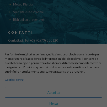
Meteo Pistoia
Viabilità Autostradale
Richiedi un preventivo
CONTATTI
Contattaci: Tel: +39 (0573) 380120
Fax: 39 (0573) 985420
Mail:
cristinadolfi7@gmail.com
Per fornire le migliori esperienze, utilizziamo tecnologie come i cookie per
Via di Canapale, 10
memorizzare e/o accedere alle informazioni del dispositivo. Il consenso a
51100 PISTOIA
queste tecnologie ci permetterà di elaborare dati come il comportamento di
navigazione o ID unici su questo sito. Non acconsentire o ritirare il consenso
può influire negativamente su alcune caratteristiche e funzioni.
Find us here:
Gestisci servizi
sito realizzato da
officineadv.it
Accetta
Nega