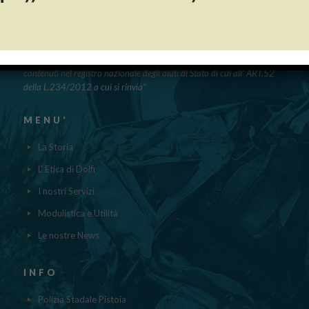
PUBBLICAZIONE AIUTI DI STATO
“Obblighi informativi per le erogazioni pubbliche: gli aiuti di Stato e gli
aiuti DE MINIMIS ricevuti dalla nostra impresa nell’anno 2023 sono
contenuti nel registro nazionale degli aiuti di Stato di cui all’ ART.52
della L.234/2012 a cui si rinvia“
MENU’
La Storia
L' Etica di Dolfi
I nostri Servizi
Modulistica e Utilità
Le nostre News
INFO
Polizia Stadale Pistoia