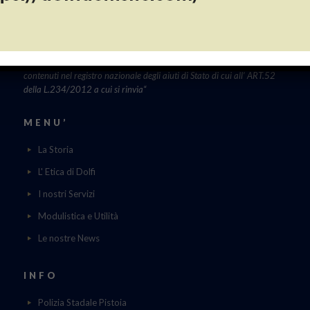
PUBBLICAZIONE AIUTI DI STATO
“Obblighi informativi per le erogazioni pubbliche: gli aiuti di Stato e gli
aiuti DE MINIMIS ricevuti dalla nostra impresa nell’anno 2023 sono
contenuti nel registro nazionale degli aiuti di Stato di cui all’ ART.52
della L.234/2012 a cui si rinvia“
MENU’
La Storia
L' Etica di Dolfi
I nostri Servizi
Modulistica e Utilità
Le nostre News
INFO
Polizia Stadale Pistoia