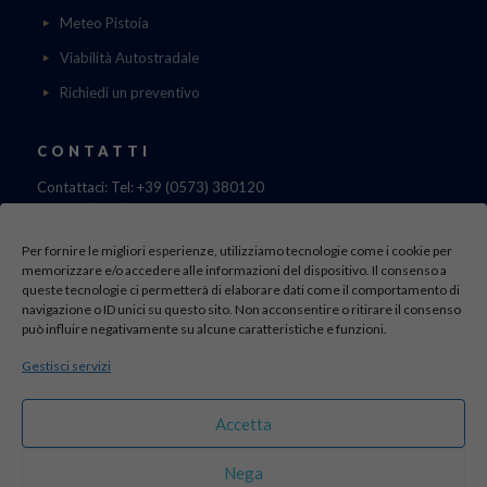
Meteo Pistoia
Viabilità Autostradale
Richiedi un preventivo
CONTATTI
Contattaci: Tel: +39 (0573) 380120
Fax: 39 (0573) 985420
Mail:
cristinadolfi7@gmail.com
Per fornire le migliori esperienze, utilizziamo tecnologie come i cookie per
Via di Canapale, 10
memorizzare e/o accedere alle informazioni del dispositivo. Il consenso a
51100 PISTOIA
queste tecnologie ci permetterà di elaborare dati come il comportamento di
navigazione o ID unici su questo sito. Non acconsentire o ritirare il consenso
può influire negativamente su alcune caratteristiche e funzioni.
Find us here:
Gestisci servizi
sito realizzato da
officineadv.it
Accetta
Nega