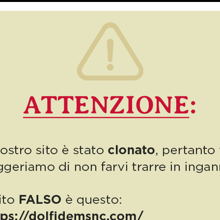
Come si dice, “anno nuovo, vita nuova!” Ecco perché noi di
Autodemolizioni Dolfi ci siamo lasciati alle spalle un 2020
terribile, segnato dalla pandemia da Covid-19, proiettandoci […]
15
Read more