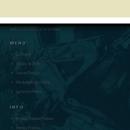
PUBBLICAZIONE AIUTI DI STATO
“Obblighi informativi per le erogazioni pubbliche: gli aiuti di Stato e gli
aiuti DE MINIMIS ricevuti dalla nostra impresa nell’anno 2023 sono
contenuti nel registro nazionale degli aiuti di Stato di cui all’ ART.52
della L.234/2012 a cui si rinvia“
MENU’
La Storia
L' Etica di Dolfi
I nostri Servizi
Modulistica e Utilità
Le nostre News
INFO
Polizia Stadale Pistoia
Meteo Pistoia