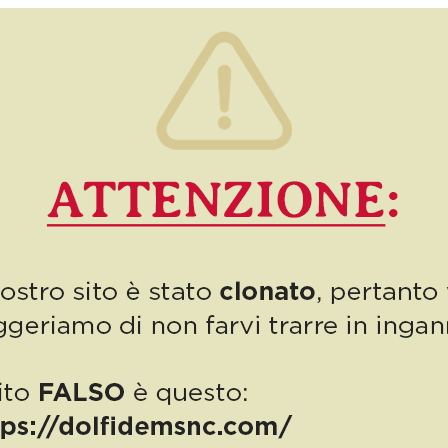
Apriamo questo undicesimo numero svelandovi un segreto: le
cose semplici sono le più belle. Ma anche le più difficili ormai, dato
che questa società “impazzita” ci […]
11
Read more