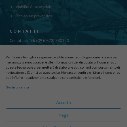
Viabilità Autostradale
Richiedi un preventivo
CONTATTI
Contattaci: Tel: +39 (0573) 380120
Fax: 39 (0573) 985420
Mail:
cristinadolfi7@gmail.com
Per fornire le migliori esperienze, utilizziamo tecnologie come i cookie per
Via di Canapale, 10
memorizzare e/o accedere alle informazioni del dispositivo. Il consenso a
queste tecnologie ci permetterà di elaborare dati come il comportamento di
51100 PISTOIA
navigazione o ID unici su questo sito. Non acconsentire o ritirare il consenso
può influire negativamente su alcune caratteristiche e funzioni.
Find us here:
Gestisci servizi
sito realizzato da
officineadv.it
Accetta
Nega
© 2016 Autodemolizioni Dolfi p.iva 01787720471. All Rights