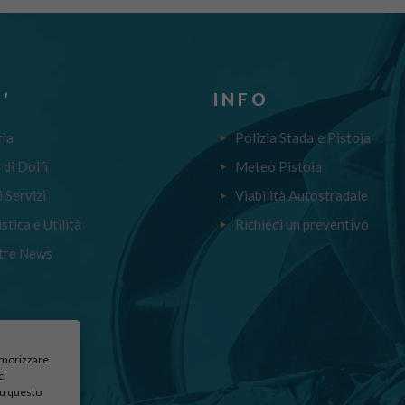
’
INFO
ria
Polizia Stadale Pistoia
a di Dolfi
Meteo Pistoia
i Servizi
Viabilità Autostradale
stica e Utilità
Richiedi un preventivo
tre News
memorizzare
ci
su questo