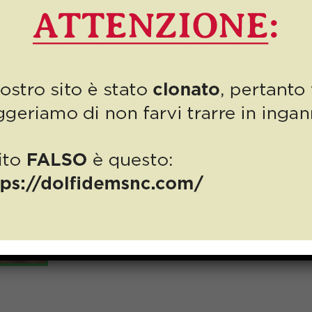
PRIMAVERA IN A
AUTO È PRONTA?
Finalmente la primavera è in arrivo e tornano le belle 
lucido l’auto dopo un lungo inverno! Aver […]
Do you like it?
1