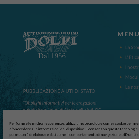
MENU
La Sto
L' Etic
I nostr
Moduli
Le nos
PUBBLICAZIONE AIUTI DI STATO
“Obblighi informativi per le erogazioni
pubbliche: gli aiuti di Stato e gli aiuti DE
MINIMIS ricevuti dalla nostra impresa
Per fornire le migliori esperienze, utilizziamo tecnologie come i cookie per 
nell’anno 2023 sono contenuti nel registro
e/o accedere alle informazioni del dispositivo. Il consenso a queste tecnologie 
nazionale degli aiuti di Stato di cui all’
permetterà di elaborare dati come il comportamento di navigazione o ID unici 
ART.52 della L.234/2012 a cui si rinvia“