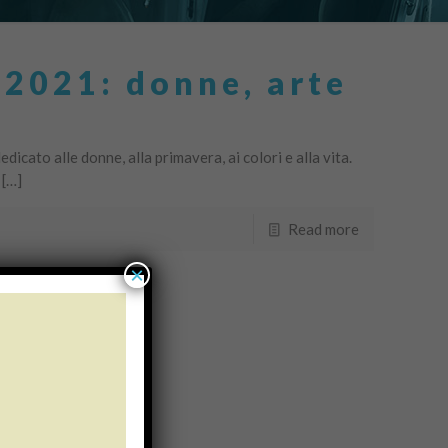
2021: donne, arte
icato alle donne, alla primavera, ai colori e alla vita.
 […]
Read more
×