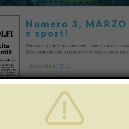
Numero 3, MARZO 
e sport!
Nuova uscita del nostro mensile: il numero di marzo è ded
Si celebrano le donne facendovi conoscere una grande
Do you like it?
11