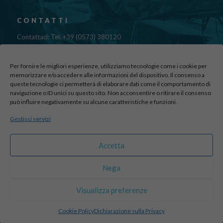
CONTATTI
Contattaci: Tel: +39 (0573) 380120
Fax: 39 (0573) 985420
Mail:
cristinadolfi7@gmail.com
Per fornire le migliori esperienze, utilizziamo tecnologie come i cookie per
Via di Canapale, 10
memorizzare e/o accedere alle informazioni del dispositivo. Il consenso a
queste tecnologie ci permetterà di elaborare dati come il comportamento di
51100 PISTOIA
navigazione o ID unici su questo sito. Non acconsentire o ritirare il consenso
può influire negativamente su alcune caratteristiche e funzioni.
Find us here:
Gestisci servizi
sito realizzato da
officineadv.it
Accetta
Nega
© 2016 Autodemolizioni Dolfi p.iva 01787720471. All Rights
Visualizza preferenze
Reserved |
Credits
Cookie Policy
Dichiarazione sulla Privacy