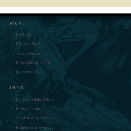
contenuti nel registro nazionale degli aiuti di Stato di cui all’ ART.52
della L.234/2012 a cui si rinvia“
MENU’
La Storia
L' Etica di Dolfi
I nostri Servizi
Modulistica e Utilità
Le nostre News
INFO
Polizia Stadale Pistoia
Meteo Pistoia
Viabilità Autostradale
Richiedi un preventivo