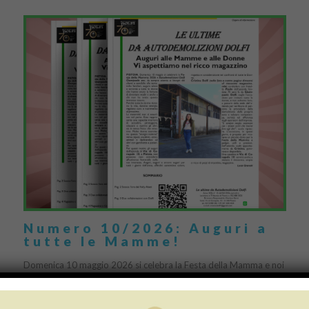
Numero 10/2026: Auguri a
tutte le Mamme!
Domenica 10 maggio 2026 si celebra la Festa della Mamma e noi
di Autodemolizioni Dolfi vogliamo estendere il nostro augurio a
tutto l’universo femminile: auguri alle […]