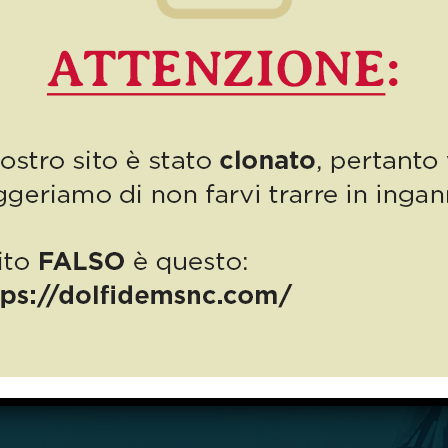
Numero 7, LUGLIO 2021: un
numero tutto green per
festeggiare la nostra
Cristina!
Come sempre, Luglio è un mese molto bello e importante per noi
di Autodemolizioni Dolfi! È estate, si avvicinano le vacanze e si
festeggia il compleanno della nostra cara Cristina (il […]
14
Read more