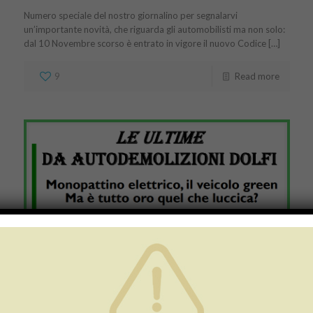
Numero speciale del nostro giornalino per segnalarvi
un’importante novità, che riguarda gli automobilisti ma non solo:
dal 10 Novembre scorso è entrato in vigore il nuovo Codice […]
9
Read more