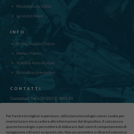
Modulistica e Utilità
Le nostre News
INFO
Polizia Stadale Pistoia
Meteo Pistoia
Viabilità Autostradale
Richiedi un preventivo
CONTATTI
Contattaci: Tel: +39 (0573) 380120
Fax: 39 (0573) 985420
Mail:
cristinadolfi7@gmail.com
Per fornire le migliori esperienze, utilizziamo tecnologie come i cookie per
Via di Canapale, 10
memorizzare e/o accedere alle informazioni del dispositivo. Il consenso a
queste tecnologie ci permetterà di elaborare dati come il comportamento di
51100 PISTOIA
navigazione o ID unici su questo sito. Non acconsentire o ritirare il consenso