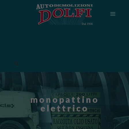
monopattino
elettrico