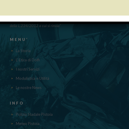
“Obblighi informativi per le erogazioni pubbliche: gli aiuti di Stato e gli
aiuti DE MINIMIS ricevuti dalla nostra impresa nell’anno 2023 sono
contenuti nel registro nazionale degli aiuti di Stato di cui all’ ART.52
della L.234/2012 a cui si rinvia“
MENU’
La Storia
L' Etica di Dolfi
I nostri Servizi
Modulistica e Utilità
Le nostre News
INFO
Polizia Stadale Pistoia
Meteo Pistoia