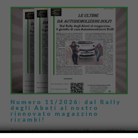
Numero 11/2026: dal Rally
degli Abeti al nostro
rinnovato magazzino
ricambi!
Apriamo questo numero raccontandovi dello scorso weekend e
dell’attesissimo 43° Rally degli Abeti e Abetone con