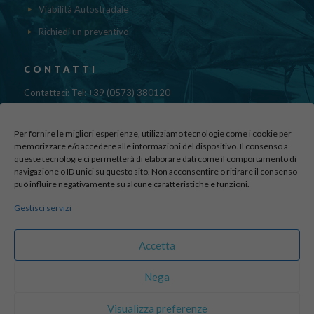
Viabilità Autostradale
Richiedi un preventivo
CONTATTI
Contattaci: Tel: +39 (0573) 380120
Fax: 39 (0573) 985420
Mail:
cristinadolfi7@gmail.com
Per fornire le migliori esperienze, utilizziamo tecnologie come i cookie per
Via di Canapale, 10
memorizzare e/o accedere alle informazioni del dispositivo. Il consenso a
queste tecnologie ci permetterà di elaborare dati come il comportamento di
51100 PISTOIA
navigazione o ID unici su questo sito. Non acconsentire o ritirare il consenso
può influire negativamente su alcune caratteristiche e funzioni.
Find us here:
Gestisci servizi
sito realizzato da
officineadv.it
Accetta
Nega
© 2016 Autodemolizioni Dolfi p.iva 01787720471. All Rights
Visualizza preferenze
Reserved |
Credits