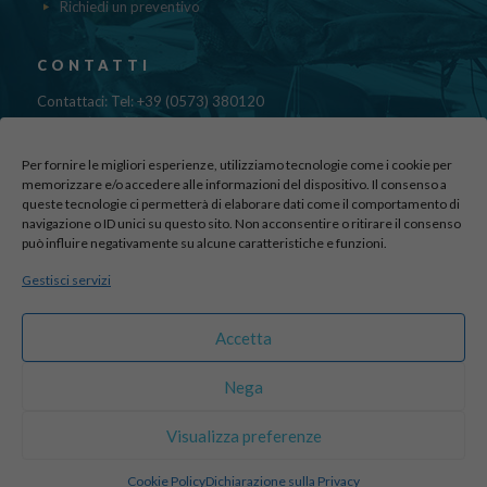
Richiedi un preventivo
CONTATTI
Contattaci: Tel: +39 (0573) 380120
Fax: 39 (0573) 985420
Mail:
cristinadolfi7@gmail.com
Per fornire le migliori esperienze, utilizziamo tecnologie come i cookie per
Via di Canapale, 10
memorizzare e/o accedere alle informazioni del dispositivo. Il consenso a
queste tecnologie ci permetterà di elaborare dati come il comportamento di
51100 PISTOIA
navigazione o ID unici su questo sito. Non acconsentire o ritirare il consenso
può influire negativamente su alcune caratteristiche e funzioni.
Find us here:
Gestisci servizi
sito realizzato da
officineadv.it
Accetta
Nega
© 2016 Autodemolizioni Dolfi p.iva 01787720471. All Rights
Visualizza preferenze
Reserved |
Credits
Cookie Policy
Dichiarazione sulla Privacy