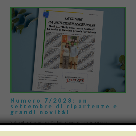
Numero 7/2023: un
settembre di ripartenze e
grandi novità!
Settembre è arrivato e l’attività lavorativa è ormai ripresa a
pieno anche da Autodemolizioni Dolfi, in vista dei mille impegni e
progetti del prossimo autunno-inverno. Partiamo […]