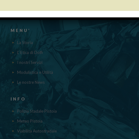
aiuti DE MINIMIS ricevuti dalla nostra impresa nell’anno 2023 sono
contenuti nel registro nazionale degli aiuti di Stato di cui all’ ART.52
della L.234/2012 a cui si rinvia“
MENU’
La Storia
L' Etica di Dolfi
I nostri Servizi
Modulistica e Utilità
Le nostre News
INFO
Polizia Stadale Pistoia
Meteo Pistoia
Viabilità Autostradale