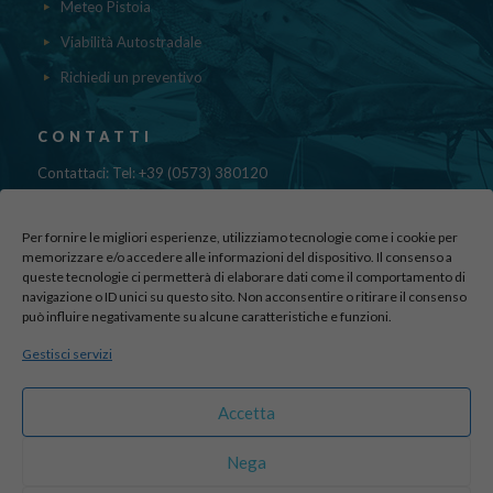
Meteo Pistoia
Viabilità Autostradale
Richiedi un preventivo
CONTATTI
Contattaci: Tel: +39 (0573) 380120
Fax: 39 (0573) 985420
Mail:
cristinadolfi7@gmail.com
Per fornire le migliori esperienze, utilizziamo tecnologie come i cookie per
Via di Canapale, 10
memorizzare e/o accedere alle informazioni del dispositivo. Il consenso a
51100 PISTOIA
queste tecnologie ci permetterà di elaborare dati come il comportamento di
navigazione o ID unici su questo sito. Non acconsentire o ritirare il consenso
può influire negativamente su alcune caratteristiche e funzioni.
Find us here:
Gestisci servizi
sito realizzato da
officineadv.it
Accetta
Nega