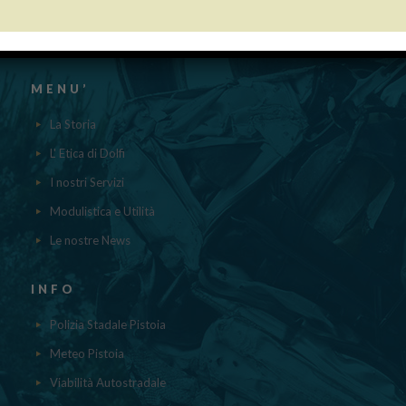
aiuti DE MINIMIS ricevuti dalla nostra impresa nell’anno 2023 sono
contenuti nel registro nazionale degli aiuti di Stato di cui all’ ART.52
della L.234/2012 a cui si rinvia“
MENU’
La Storia
L' Etica di Dolfi
I nostri Servizi
Modulistica e Utilità
Le nostre News
INFO
Polizia Stadale Pistoia
Meteo Pistoia
Viabilità Autostradale