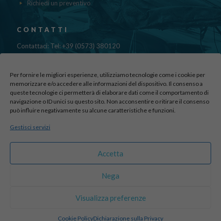
Richiedi un preventivo
CONTATTI
Contattaci: Tel: +39 (0573) 380120
Fax: 39 (0573) 985420
Mail:
cristinadolfi7@gmail.com
Per fornire le migliori esperienze, utilizziamo tecnologie come i cookie per
Via di Canapale, 10
memorizzare e/o accedere alle informazioni del dispositivo. Il consenso a
queste tecnologie ci permetterà di elaborare dati come il comportamento di
51100 PISTOIA
navigazione o ID unici su questo sito. Non acconsentire o ritirare il consenso
può influire negativamente su alcune caratteristiche e funzioni.
Find us here:
Gestisci servizi
sito realizzato da
officineadv.it
Accetta
Nega
© 2016 Autodemolizioni Dolfi p.iva 01787720471. All Rights
Visualizza preferenze
Reserved |
Credits
Cookie Policy
Dichiarazione sulla Privacy