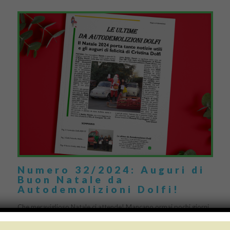
Numero 32/2024: Auguri di
Buon Natale da
Autodemolizioni Dolfi!
Che meraviglioso Natale ci attende! Mancano ormai pochi giorni
al Natale ma da Autodemolizioni Dolfi sembra esserlo già da
tempo: non solo per la cassetta per […]