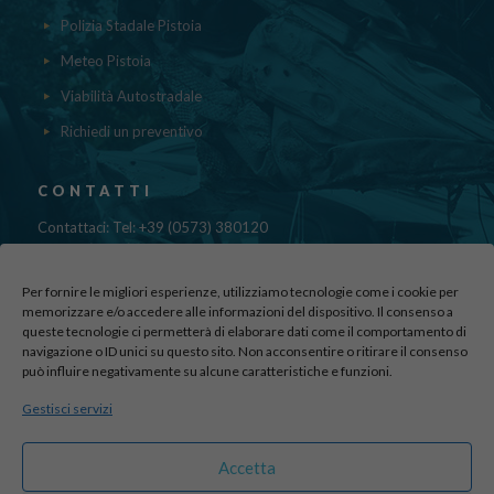
Polizia Stadale Pistoia
Meteo Pistoia
Viabilità Autostradale
Richiedi un preventivo
CONTATTI
Contattaci: Tel: +39 (0573) 380120
Fax: 39 (0573) 985420
Mail:
cristinadolfi7@gmail.com
Per fornire le migliori esperienze, utilizziamo tecnologie come i cookie per
Via di Canapale, 10
memorizzare e/o accedere alle informazioni del dispositivo. Il consenso a
51100 PISTOIA
queste tecnologie ci permetterà di elaborare dati come il comportamento di
navigazione o ID unici su questo sito. Non acconsentire o ritirare il consenso
può influire negativamente su alcune caratteristiche e funzioni.
Find us here:
Gestisci servizi
sito realizzato da
officineadv.it
Accetta