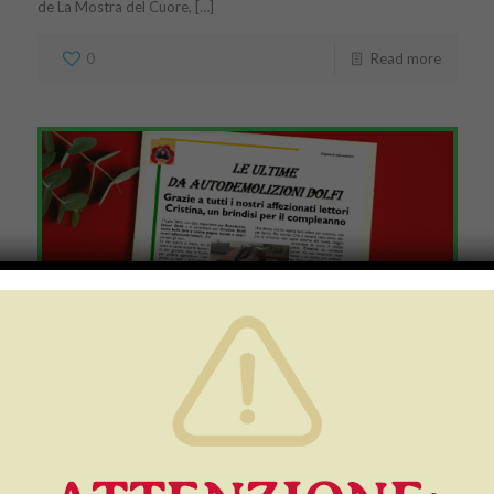
de La Mostra del Cuore, […]
0
Read more
Numero 5/2023: Buon
Compleanno Cristina! Poi,