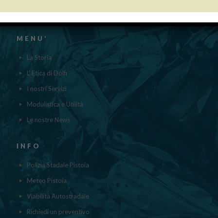
contenuti nel registro nazionale degli aiuti di Stato di cui all’ ART.52
della L.234/2012 a cui si rinvia“
MENU’
La Storia
L' Etica di Dolfi
I nostri Servizi
Modulistica e Utilità
Le nostre News
INFO
Polizia Stadale Pistoia
Meteo Pistoia
Viabilità Autostradale
Richiedi un preventivo