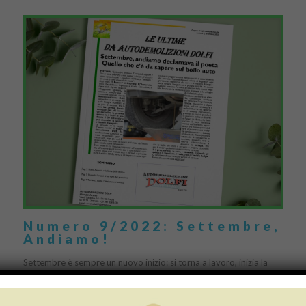
Numero 9/2022: Settembre,
Andiamo!
Settembre è sempre un nuovo inizio: si torna a lavoro, inizia la
scuola, ci si prepara all’arrivo dell’autunno prima, all’inverno poi.
Un mese di novità anche […]