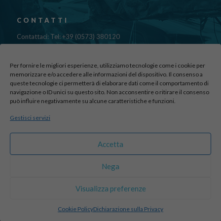
CONTATTI
Contattaci: Tel: +39 (0573) 380120
Fax: 39 (0573) 985420
Mail:
cristinadolfi7@gmail.com
Per fornire le migliori esperienze, utilizziamo tecnologie come i cookie per
Via di Canapale, 10
memorizzare e/o accedere alle informazioni del dispositivo. Il consenso a
queste tecnologie ci permetterà di elaborare dati come il comportamento di
51100 PISTOIA
navigazione o ID unici su questo sito. Non acconsentire o ritirare il consenso
può influire negativamente su alcune caratteristiche e funzioni.
Find us here:
Gestisci servizi
sito realizzato da
officineadv.it
Accetta
Nega
© 2016 Autodemolizioni Dolfi p.iva 01787720471. All Rights
Visualizza preferenze
Reserved |
Credits
Cookie Policy
Dichiarazione sulla Privacy