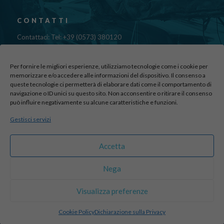
CONTATTI
Contattaci: Tel: +39 (0573) 380120
Fax: 39 (0573) 985420
Mail:
cristinadolfi7@gmail.com
Per fornire le migliori esperienze, utilizziamo tecnologie come i cookie per
Via di Canapale, 10
memorizzare e/o accedere alle informazioni del dispositivo. Il consenso a
queste tecnologie ci permetterà di elaborare dati come il comportamento di
51100 PISTOIA
navigazione o ID unici su questo sito. Non acconsentire o ritirare il consenso
può influire negativamente su alcune caratteristiche e funzioni.
Find us here:
Gestisci servizi
sito realizzato da
officineadv.it
Accetta
Nega
© 2016 Autodemolizioni Dolfi p.iva 01787720471. All Rights
Visualizza preferenze
Reserved |
Credits
Cookie Policy
Dichiarazione sulla Privacy