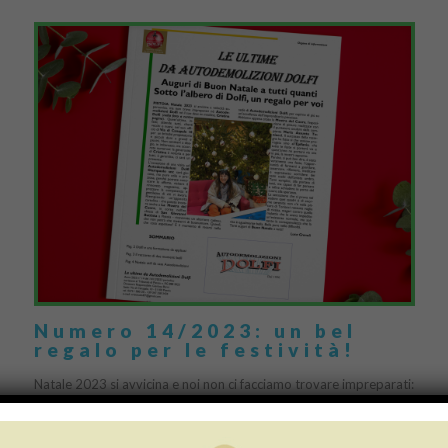
Numero 14/2023: un bel
regalo per le festività!
Natale 2023 si avvicina e noi non ci facciamo trovare impreparati:
la nostra Cristina in questi giorni aspetta tutti, clienti vecchi e
nuovi, nel suo ufficio […]