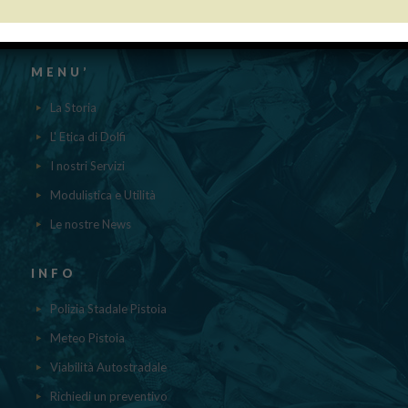
contenuti nel registro nazionale degli aiuti di Stato di cui all’ ART.52
della L.234/2012 a cui si rinvia“
MENU’
La Storia
L' Etica di Dolfi
I nostri Servizi
Modulistica e Utilità
Le nostre News
INFO
Polizia Stadale Pistoia
Meteo Pistoia
Viabilità Autostradale
Richiedi un preventivo