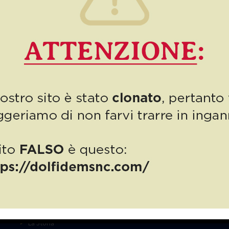
presentazione del libro sui 70 anni della nostra azienda, […]
0
Read more
PUBBLICAZIONE AIUTI DI STATO
“Obblighi informativi per le erogazioni pubbliche: gli aiuti di Stato e gli
aiuti DE MINIMIS ricevuti dalla nostra impresa nell’anno 2023 sono
contenuti nel registro nazionale degli aiuti di Stato di cui all’ ART.52
della L.234/2012 a cui si rinvia“
MENU’
La Storia