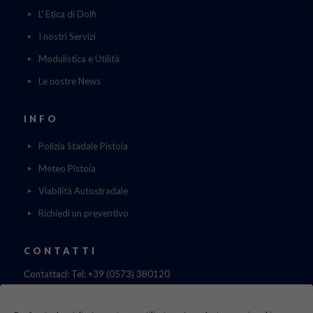
L' Etica di Dolfi
I nostri Servizi
Modulistica e Utilità
Le nostre News
INFO
Polizia Stadale Pistoia
Meteo Pistoia
Viabilità Autostradale
Richiedi un preventivo
CONTATTI
Contattaci: Tel: +39 (0573) 380120
Fax: 39 (0573) 985420
Mail:
cristinadolfi7@gmail.com