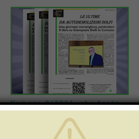
Numero 9/2026: che festa
per la presentazione del
libro su Giampaolo Dolfi in
Comune!
Una giornata meravigliosa, che resterà impressa nella piccola
grande storia di Autodemolizioni Dolfi: così potremmo definire la