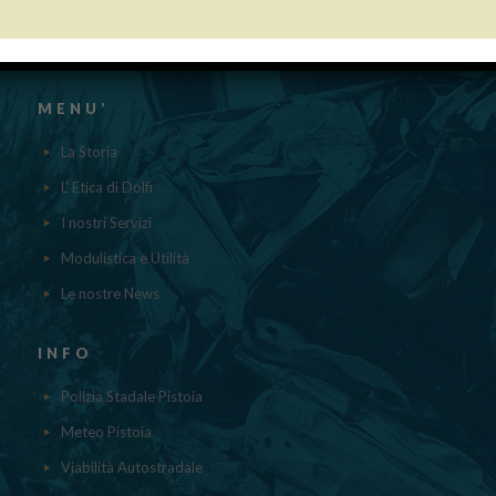
aiuti DE MINIMIS ricevuti dalla nostra impresa nell’anno 2023 sono
contenuti nel registro nazionale degli aiuti di Stato di cui all’ ART.52
della L.234/2012 a cui si rinvia“
MENU’
La Storia
L' Etica di Dolfi
I nostri Servizi
Modulistica e Utilità
Le nostre News
INFO
Polizia Stadale Pistoia
Meteo Pistoia
Viabilità Autostradale