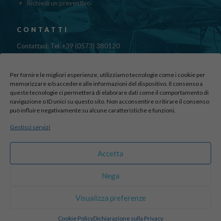
Richiedi un preventivo
CONTATTI
Contattaci: Tel: +39 (0573) 380120
Fax: 39 (0573) 985420
Mail:
cristinadolfi7@gmail.com
Per fornire le migliori esperienze, utilizziamo tecnologie come i cookie per
Via di Canapale, 10
memorizzare e/o accedere alle informazioni del dispositivo. Il consenso a
queste tecnologie ci permetterà di elaborare dati come il comportamento di
51100 PISTOIA
navigazione o ID unici su questo sito. Non acconsentire o ritirare il consenso
può influire negativamente su alcune caratteristiche e funzioni.
Find us here:
Gestisci servizi
sito realizzato da
officineadv.it
Accetta
Nega
© 2016 Autodemolizioni Dolfi p.iva 01787720471. All Rights
Visualizza preferenze
Reserved |
Credits
Cookie Policy
Dichiarazione sulla Privacy