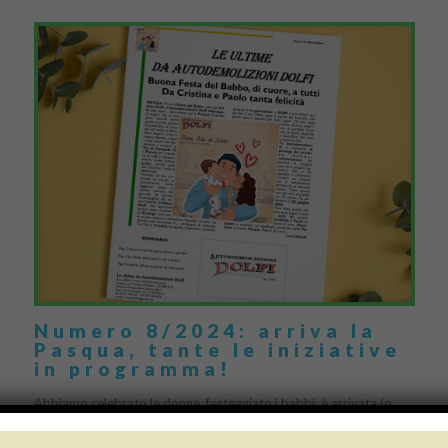
Numero 8/2024: arriva la
Pasqua, tante le iniziative
in programma!
Abbiamo celebrato le donne, festeggiato i babbi, è arrivata (o
almeno si spera!) la Primavera e ora non ci resta che l’ultimo
appuntamento di questo ricco […]