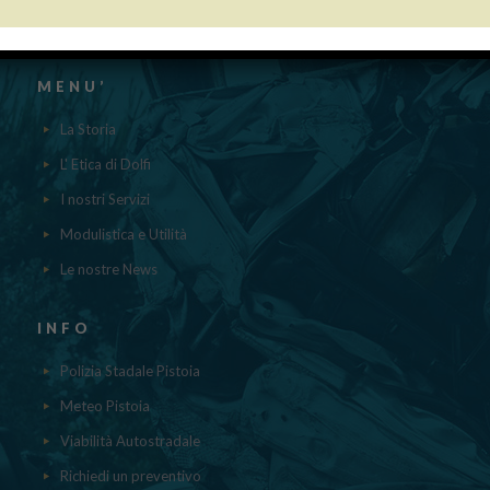
contenuti nel registro nazionale degli aiuti di Stato di cui all’ ART.52
della L.234/2012 a cui si rinvia“
MENU’
La Storia
L' Etica di Dolfi
I nostri Servizi
Modulistica e Utilità
Le nostre News
INFO
Polizia Stadale Pistoia
Meteo Pistoia
Viabilità Autostradale
Richiedi un preventivo