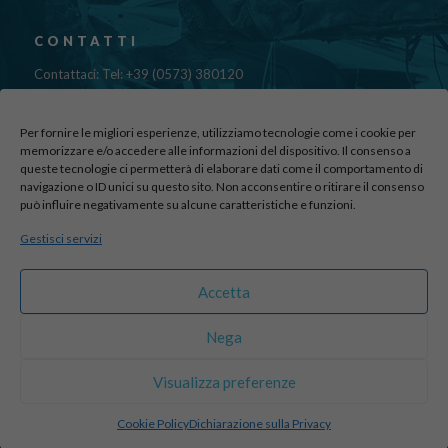
CONTATTI
Contattaci: Tel: +39 (0573) 380120
Fax: 39 (0573) 985420
Mail:
cristinadolfi7@gmail.com
Per fornire le migliori esperienze, utilizziamo tecnologie come i cookie per
Via di Canapale, 10
memorizzare e/o accedere alle informazioni del dispositivo. Il consenso a
queste tecnologie ci permetterà di elaborare dati come il comportamento di
51100 PISTOIA
navigazione o ID unici su questo sito. Non acconsentire o ritirare il consenso
può influire negativamente su alcune caratteristiche e funzioni.
Find us here:
Gestisci servizi
sito realizzato da
officineadv.it
Accetta
Nega
© 2016 Autodemolizioni Dolfi p.iva 01787720471. All Rights
Visualizza preferenze
Reserved |
Credits
Cookie Policy
Dichiarazione sulla Privacy