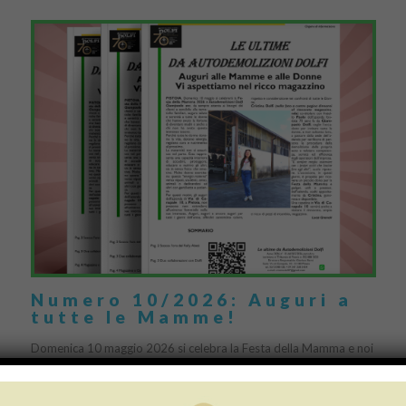
Numero 10/2026: Auguri a
tutte le Mamme!
Domenica 10 maggio 2026 si celebra la Festa della Mamma e noi
di Autodemolizioni Dolfi vogliamo estendere il nostro augurio a
tutto l’universo femminile: auguri alle […]