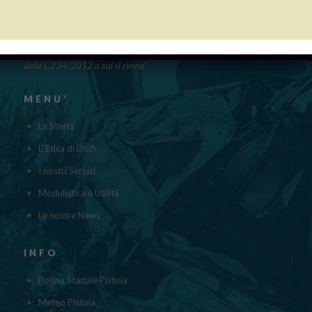
“Obblighi informativi per le erogazioni pubbliche: gli aiuti di Stato e gli
aiuti DE MINIMIS ricevuti dalla nostra impresa nell’anno 2023 sono
contenuti nel registro nazionale degli aiuti di Stato di cui all’ ART.52
della L.234/2012 a cui si rinvia“
MENU’
La Storia
L' Etica di Dolfi
I nostri Servizi
Modulistica e Utilità
Le nostre News
INFO
Polizia Stadale Pistoia
Meteo Pistoia