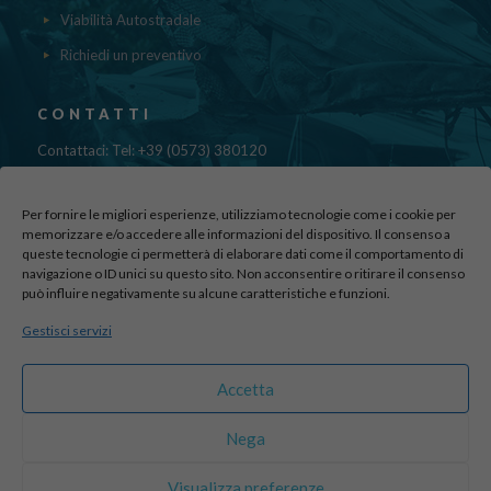
Viabilità Autostradale
Richiedi un preventivo
CONTATTI
Contattaci: Tel: +39 (0573) 380120
Fax: 39 (0573) 985420
Mail:
cristinadolfi7@gmail.com
Per fornire le migliori esperienze, utilizziamo tecnologie come i cookie per
Via di Canapale, 10
memorizzare e/o accedere alle informazioni del dispositivo. Il consenso a
queste tecnologie ci permetterà di elaborare dati come il comportamento di
51100 PISTOIA
navigazione o ID unici su questo sito. Non acconsentire o ritirare il consenso
può influire negativamente su alcune caratteristiche e funzioni.
Find us here:
Gestisci servizi
sito realizzato da
officineadv.it
Accetta
Nega
© 2016 Autodemolizioni Dolfi p.iva 01787720471. All Rights
Visualizza preferenze