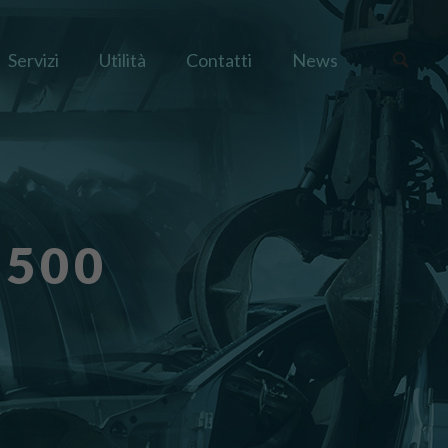
Servizi
Utilità
Contatti
News
 500