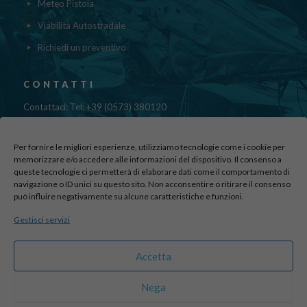
Meteo Pistoia
Viabilità Autostradale
Richiedi un preventivo
CONTATTI
Contattaci: Tel: +39 (0573) 380120
Fax: 39 (0573) 985420
Mail:
cristinadolfi7@gmail.com
Per fornire le migliori esperienze, utilizziamo tecnologie come i cookie per
Via di Canapale, 10
memorizzare e/o accedere alle informazioni del dispositivo. Il consenso a
queste tecnologie ci permetterà di elaborare dati come il comportamento di
51100 PISTOIA
navigazione o ID unici su questo sito. Non acconsentire o ritirare il consenso
può influire negativamente su alcune caratteristiche e funzioni.
Find us here:
Gestisci servizi
sito realizzato da
officineadv.it
Accetta
Nega