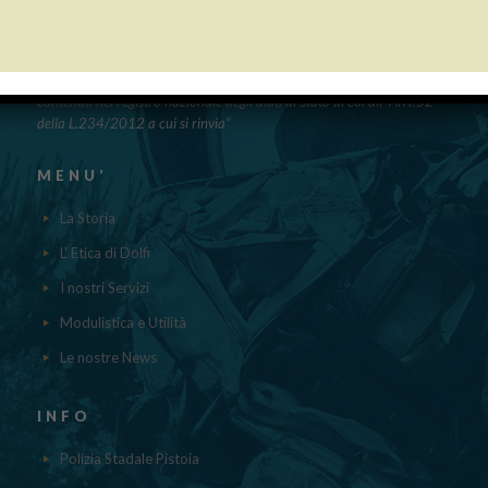
PUBBLICAZIONE AIUTI DI STATO
“Obblighi informativi per le erogazioni pubbliche: gli aiuti di Stato e gli
aiuti DE MINIMIS ricevuti dalla nostra impresa nell’anno 2023 sono
contenuti nel registro nazionale degli aiuti di Stato di cui all’ ART.52
della L.234/2012 a cui si rinvia“
MENU’
La Storia
L' Etica di Dolfi
I nostri Servizi
Modulistica e Utilità
Le nostre News
INFO
Polizia Stadale Pistoia