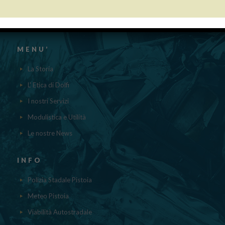
aiuti DE MINIMIS ricevuti dalla nostra impresa nell’anno 2023 sono
contenuti nel registro nazionale degli aiuti di Stato di cui all’ ART.52
della L.234/2012 a cui si rinvia“
MENU’
La Storia
L' Etica di Dolfi
I nostri Servizi
Modulistica e Utilità
Le nostre News
INFO
Polizia Stadale Pistoia
Meteo Pistoia
Viabilità Autostradale