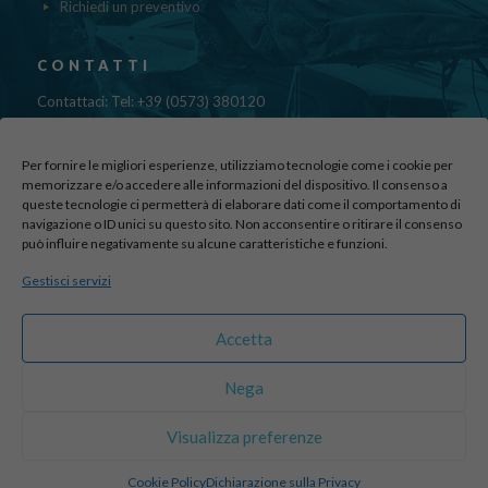
Richiedi un preventivo
CONTATTI
Contattaci: Tel: +39 (0573) 380120
Fax: 39 (0573) 985420
Mail:
cristinadolfi7@gmail.com
Per fornire le migliori esperienze, utilizziamo tecnologie come i cookie per
Via di Canapale, 10
memorizzare e/o accedere alle informazioni del dispositivo. Il consenso a
queste tecnologie ci permetterà di elaborare dati come il comportamento di
51100 PISTOIA
navigazione o ID unici su questo sito. Non acconsentire o ritirare il consenso
può influire negativamente su alcune caratteristiche e funzioni.
Find us here:
Gestisci servizi
sito realizzato da
officineadv.it
Accetta
Nega
© 2016 Autodemolizioni Dolfi p.iva 01787720471. All Rights
Visualizza preferenze
Reserved |
Credits
Cookie Policy
Dichiarazione sulla Privacy