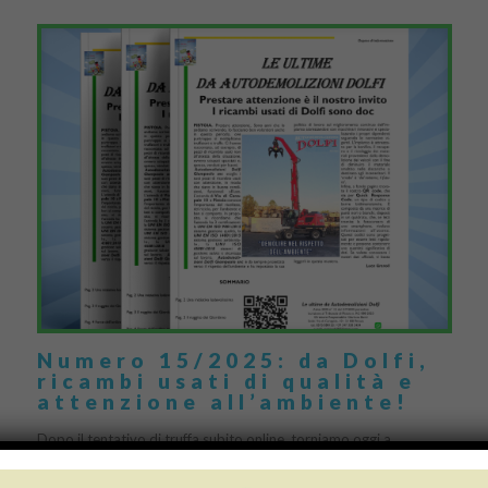
Numero 15/2025: da Dolfi,
ricambi usati di qualità e
attenzione all’ambiente!
Dopo il tentativo di truffa subito online, torniamo oggi a
ricordarvi l’importanza di fare attenzione quando si acquistano
ricambi usati, soprattutto su internet. Come già detto, […]