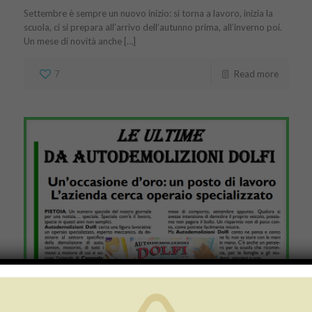
Settembre è sempre un nuovo inizio: si torna a lavoro, inizia la
scuola, ci si prepara all’arrivo dell’autunno prima, all’inverno poi.
Un mese di novità anche […]
7
Read more