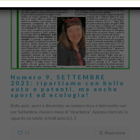
Numero 9, SETTEMBRE
2021: ripartiamo con bollo
auto e patenti, ma anche
sport ed ecologia!
Bollo auto, sport e discariche: un numero ricco e temi molto vari
per Settembre, classico mese di “ripartenza”. Appena rientrati, lo
sguardo va subito ai bolli auto in […]
13
Read more