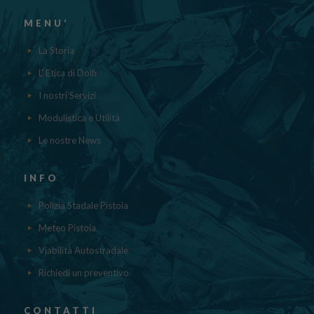
MENU’
La Storia
L' Etica di Dolfi
I nostri Servizi
Modulistica e Utilità
Le nostre News
INFO
Polizia Stadale Pistoia
Meteo Pistoia
Viabilità Autostradale
Richiedi un preventivo
CONTATTI