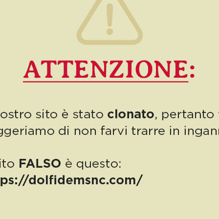
Numero 9bis, SETTEMBRE
2021: un numero speciale
per una notizia altrettanto
speciale!
Mai come in questi ultimi tempi abbiamo capito importante il
lavoro e quanto possa ormai considerarsi fortunato chi oggi
ancora ha un’occupazione. Per chi invece è in […]
12
Read more