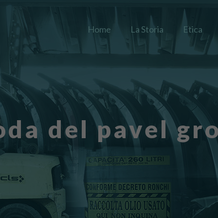
Home
La Storia
Etica
oda del pavel gr