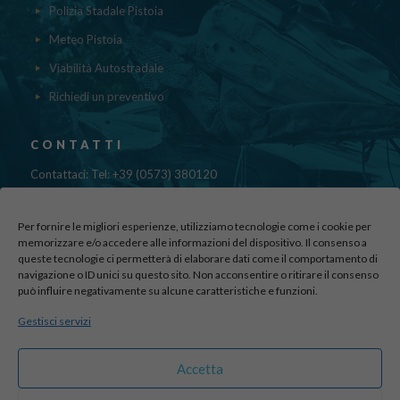
Polizia Stadale Pistoia
Meteo Pistoia
Viabilità Autostradale
Richiedi un preventivo
CONTATTI
Contattaci: Tel: +39 (0573) 380120
Fax: 39 (0573) 985420
Mail:
cristinadolfi7@gmail.com
Per fornire le migliori esperienze, utilizziamo tecnologie come i cookie per
Via di Canapale, 10
memorizzare e/o accedere alle informazioni del dispositivo. Il consenso a
51100 PISTOIA
queste tecnologie ci permetterà di elaborare dati come il comportamento di
navigazione o ID unici su questo sito. Non acconsentire o ritirare il consenso
può influire negativamente su alcune caratteristiche e funzioni.
Find us here:
Gestisci servizi
sito realizzato da
officineadv.it
Accetta