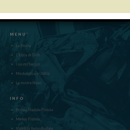
“Obblighi informativi per le erogazioni pubbliche: gli aiuti di Stato e gli
aiuti DE MINIMIS ricevuti dalla nostra impresa nell’anno 2023 sono
contenuti nel registro nazionale degli aiuti di Stato di cui all’ ART.52
della L.234/2012 a cui si rinvia“
MENU’
La Storia
L' Etica di Dolfi
I nostri Servizi
Modulistica e Utilità
Le nostre News
INFO
Polizia Stadale Pistoia
Meteo Pistoia
Viabilità Autostradale