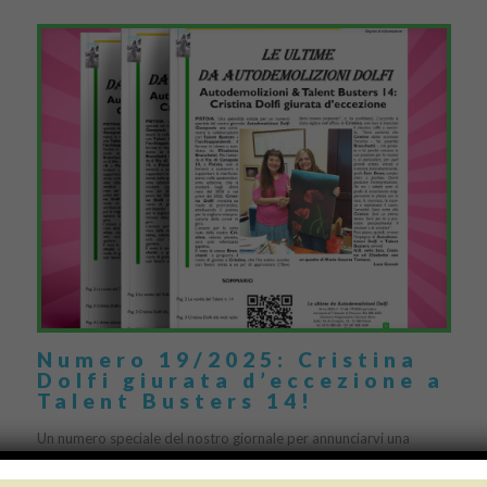
Numero 19/2025: Cristina
Dolfi giurata d’eccezione a
Talent Busters 14!
Un numero speciale del nostro giornale per annunciarvi una
notizia altrettanto speciale: Autodemolizioni Dolfi continuerà la
collaborazione con Talent Busters – l’acchiappatalenti, il format tv