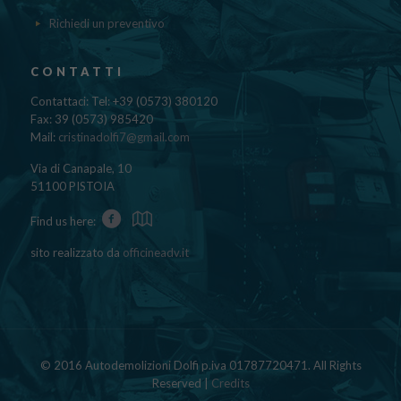
Richiedi un preventivo
CONTATTI
Contattaci: Tel: +39 (0573) 380120
Fax: 39 (0573) 985420
Mail:
cristinadolfi7@gmail.com
Via di Canapale, 10
51100 PISTOIA
Find us here:
sito realizzato da
officineadv.it
© 2016 Autodemolizioni Dolfi p.iva 01787720471. All Rights
Reserved |
Credits